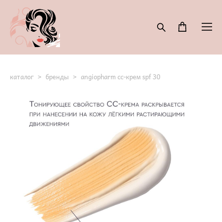
каталог
>
бренды
>
angiopharm cc-крем spf 30