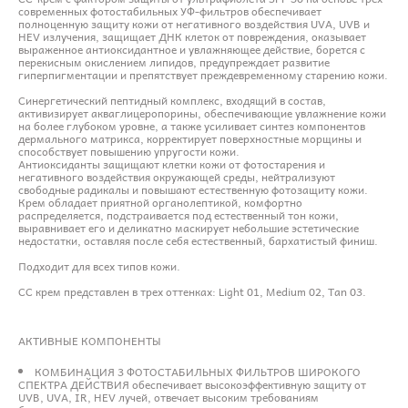
современных фотостабильных УФ-фильтров обеспечивает
полноценную защиту кожи от негативного воздействия UVA, UVB и
HEV излучения, защищает ДНК клеток от повреждения, оказывает
выраженное антиоксидантное и увлажняющее действие, борется с
перекисным окислением липидов, предупреждает развитие
гиперпигментации и препятствует преждевременному старению кожи.
Синергетический пептидный комплекс, входящий в состав,
активизирует акваглицеропорины, обеспечивающие увлажнение кожи
на более глубоком уровне, а также усиливает синтез компонентов
дермального матрикса, корректирует поверхностные морщины и
способствует повышению упругости кожи.
Антиоксиданты защищают клетки кожи от фотостарения и
негативного воздействия окружающей среды, нейтрализуют
свободные радикалы и повышают естественную фотозащиту кожи.
Крем обладает приятной органолептикой, комфортно
распределяется, подстраивается под естественный тон кожи,
выравнивает его и деликатно маскирует небольшие эстетические
недостатки, оставляя после себя естественный, бархатистый финиш.
Подходит для всех типов кожи.
СС крем представлен в трех оттенках: Light 01, Medium 02, Tan 03.
АКТИВНЫЕ КОМПОНЕНТЫ
КОМБИНАЦИЯ 3 ФОТОСТАБИЛЬНЫХ ФИЛЬТРОВ ШИРОКОГО
СПЕКТРА ДЕЙСТВИЯ обеспечивает высокоэффективную защиту от
UVB, UVA, IR, HEV лучей, отвечает высоким требованиям