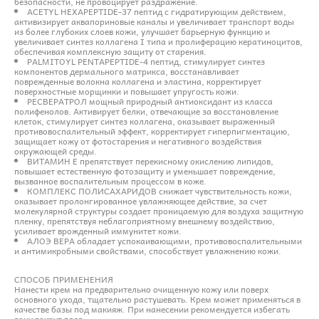
безопасности, не провоцирует раздражение.
ACETYL HEXAPEPTIDE-37 пептид с гидратирующим действием,
активизирует аквапориновые каналы и увеличивает транспорт воды
из более глубоких слоев кожи, улучшает барьерную функцию и
увеличивает синтез коллагена I типа и пролиферацию кератиноцитов,
обеспечивая комплексную защиту от старения.
PALMITOYL PENTAPEPTIDE-4 пептид, стимулирует синтез
компонентов дермального матрикса, восстанавливает
поврежденные волокна коллагена и эластина, корректирует
поверхностные морщинки и повышает упругость кожи.
РЕСВЕРАТРОЛ мощный природный антиоксидант из класса
полифенолов. Активирует белки, отвечающие за восстановление
клеток, стимулирует синтез коллагена, оказывает выраженный
противовоспалительный эффект, корректирует гиперпигментацию,
защищает кожу от фотостарения и негативного воздействия
окружающей среды.
ВИТАМИН Е препятствует перекисному окислению липидов,
повышает естественную фотозащиту и уменьшает повреждение,
вызванное воспалительным процессом в коже.
КОМПЛЕКС ПОЛИСАХАРИДОВ снижает чувствительность кожи,
оказывает пролонгированное увлажняющее действие, за счет
молекулярной структуры создает проницаемую для воздуха защитную
пленку, препятствуя неблагоприятному внешнему воздействию,
усиливает врожденный иммунитет кожи.
АЛОЭ ВЕРА обладает успокаивающими, противовоспалительными
и антимикробными свойствами, способствует увлажнению кожи.
СПОСОБ ПРИМЕНЕНИЯ
Нанести крем на предварительно очищенную кожу или поверх
основного ухода, тщательно растушевать. Крем может применяться в
качестве базы под макияж. При нанесении рекомендуется избегать
зону вокруг глаз.