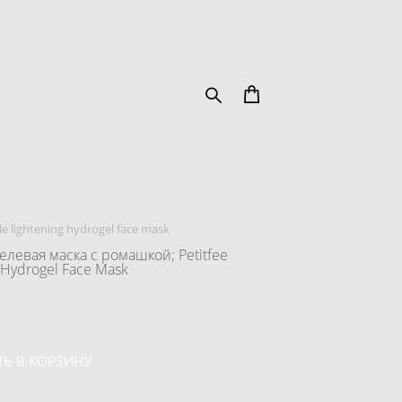
lightening hydrogel face mask
левая маска с ромашкой; Petitfee
 Hydrogel Face Mask
Ь В КОРЗИНУ