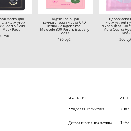
вая маска для
Подтягивающая
Гидрогелевая
рным жемчугом
коллагеновая маска CKD
жемчужной пу
ack Pearl & Gold
Retino Collagen Small
выравнивания то
l Mask Pack
Molecule 300 Pore & Elasticity
Aura Quartz Hyd
Mask
Mask
0 pуб.
490 pуб.
360 pу
МАГАЗИН
МЕН
Уходовая косметика
О нас
Декоративная косметика
Инфо