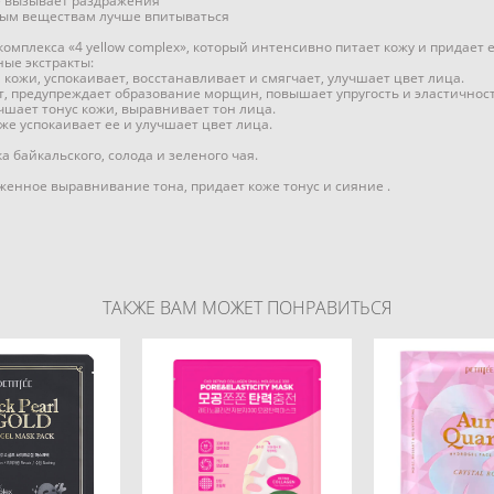
не вызывает раздражения
ьным веществам лучше впитываться
омплекса «4 yellow complex», который интенсивно питает кожу и придает 
ные экстракты:
 кожи, успокаивает, восстанавливает и смягчает, улучшает цвет лица.
, предупреждает образование морщин, повышает упругость и эластичност
учшает тонус кожи, выравнивает тон лица.
акже успокаивает ее и улучшает цвет лица.
 байкальского, солода и зеленого чая.
женное выравнивание тона, придает коже тонус и сияние .
ТАКЖЕ ВАМ МОЖЕТ ПОНРАВИТЬСЯ