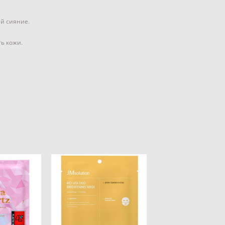
ей сияние.
ь кожи.