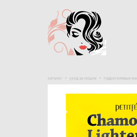
каталог
>
уход за лицом
>
гидрогелевые ма