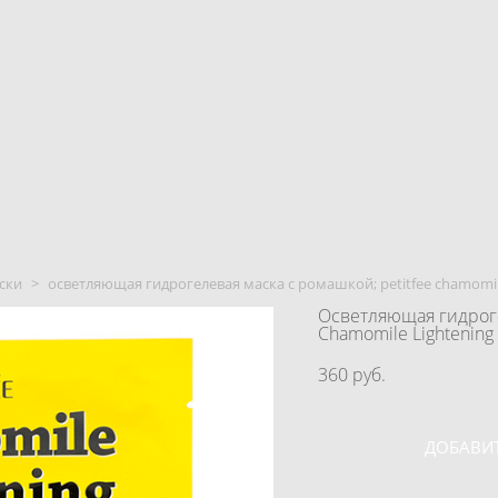
ски
>
осветляющая гидрогелевая маска с ромашкой; petitfee chamomile 
Осветляющая гидроге
Chamomile Lightening
360 pуб.
ДОБАВИТ