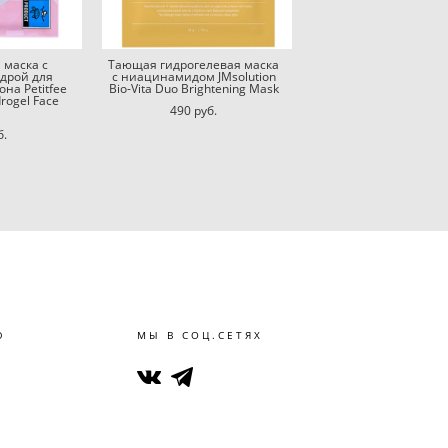
 маска с
Тающая гидрогелевая маска
дрой для
с ниацинамидом JMsolution
на Petitfee
Bio-Vita Duo Brightening Mask
rogel Face
490 pуб.
б.
Ю
МЫ В СОЦ.СЕТЯХ