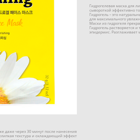
Гидрогелевая маска для л
сывороткой эффективно то
Гидрогель – это натуральн
для максимального увлаж
Маски из гидрогеля прекра
Гидрогель растворяется и 
эпидермис. Разглаживает 
оже даже через 30 минут после нанесения
елипкая текстура и охлаждающий эффект