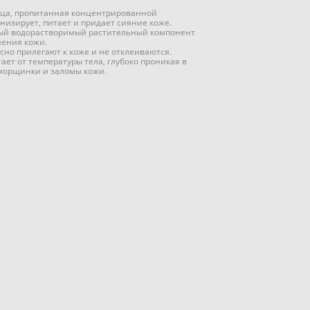
ица, пропитанная концентрированной
низирует, питает и придает сияние коже.
ый водорастворимый растительный компонент
нения кожи.
сно прилегают к коже и не отклеиваются.
тает от температуры тела, глубоко проникая в
морщинки и заломы кожи.