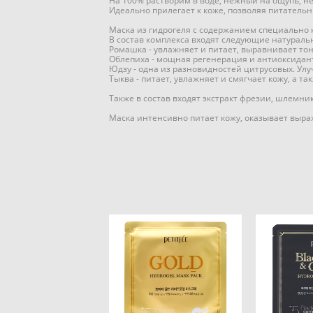
На 100% растворим в воде, нежный на ощупь, 
Идеально прилегает к коже, позволяя питател
Маска из гидрогеля с содержанием специально к
В состав комплекса входят следующие натураль
Ромашка - увлажняет и питает, выравнивает тон
Облепиха - мощная регенерация и антиоксидант
Юдзу - одна из разновидностей цитрусовых. Ул
Тыква - питает, увлажняет и смягчает кожу, а т
Также в состав входят экстракт фрезии, шлемника
Маска интенсивно питает кожу, оказывает выра