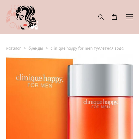
каталог
>
бренды
>
clinique happy for men туалетная вода