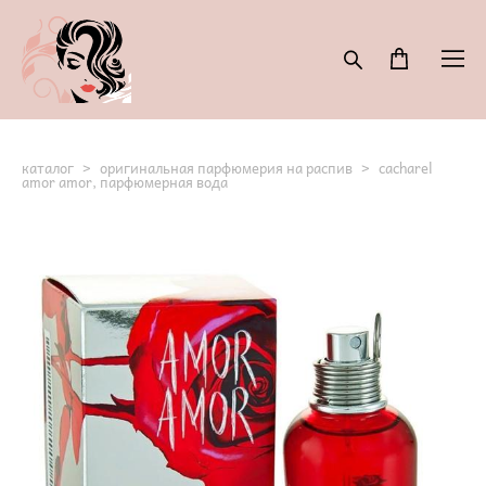
каталог
>
оригинальная парфюмерия на распив
>
cacharel
amor amor, парфюмерная вода