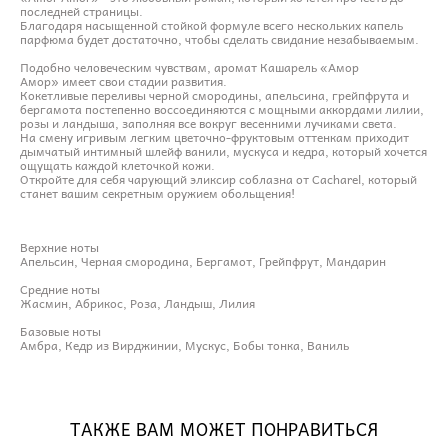
последней страницы.
Благодаря насыщенной стойкой формуле всего нескольких капель
парфюма будет достаточно, чтобы сделать свидание незабываемым.
Подобно человеческим чувствам, аромат Кашарель «Амор
Амор» имеет свои стадии развития.
Кокетливые переливы черной смородины, апельсина, грейпфрута и
бергамота постепенно воссоединяются с мощными аккордами лилии,
розы и ландыша, заполняя все вокруг весенними лучиками света.
На смену игривым легким цветочно-фруктовым оттенкам приходит
дымчатый интимный шлейф ванили, мускуса и кедра, который хочется
ощущать каждой клеточкой кожи.
Откройте для себя чарующий эликсир соблазна от Cacharel, который
станет вашим секретным оружием обольщения!
Верхние ноты
Апельсин, Черная смородина, Бергамот, Грейпфрут, Мандарин
Средние ноты
Жасмин, Абрикос, Роза, Ландыш, Лилия
Базовые ноты
Амбра, Кедр из Вирджинии, Мускус, Бобы тонка, Ваниль
ТАКЖЕ ВАМ МОЖЕТ ПОНРАВИТЬСЯ