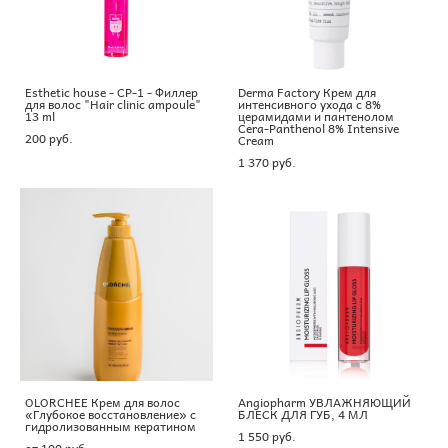
Esthetic house - CP-1 - Филлер
Derma Factory Крем для
для волос "Hair clinic ampoule"
интенсивного ухода с 8%
13 ml
церамидами и пантенолом
Cera-Panthenol 8% Intensive
200 pуб.
Cream
1 370 pуб.
OLORCHEE Крем для волос
Angiopharm УВЛАЖНЯЮЩИЙ
«Глубокое восстановление» с
БЛЕСК ДЛЯ ГУБ, 4 МЛ
гидролизованным кератином
1 550 pуб.
от 100 pуб.