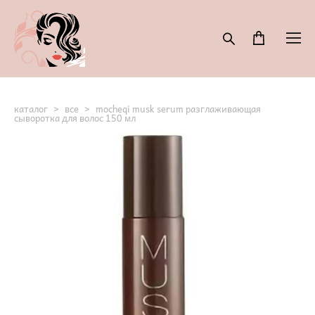
каталог
>
все
>
mocheqi musk serum разглаживающая
сыворотка для волос 150 мл