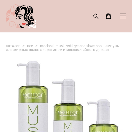
каталог
>
все
>
mocheqi musk anti grease shampoo шампунь
для жирных волос с кератином и маслом чайного дерева