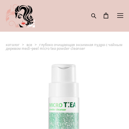
каталог
>
все
>
глубоко очищающая энзимная пудра с чайным
деревом medi-peel micro tea powder cleanser