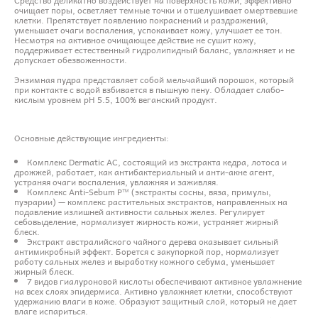
очищает поры, осветляет темные точки и отшелушивает омертвевшие
клетки. Препятствует появлению покраснений и раздражений,
уменьшает очаги воспаления, успокаивает кожу, улучшает ее тон.
Несмотря на активное очищающее действие не сушит кожу,
поддерживает естественный гидролипидный баланс, увлажняет и не
допускает обезвоженности.
Энзимная пудра представляет собой мельчайший порошок, который
при контакте с водой взбивается в пышную пену. Обладает слабо-
кислым уровнем pH 5.5, 100% веганский продукт.
Основные действующие ингредиенты:
Комплекс Dermatic AC, состоящий из экстракта кедра, лотоса и
дрожжей, работает, как антибактериальный и анти-акне агент,
устраняя очаги воспаления, увлажняя и заживляя.
Комплекс Anti-Sebum P™ (экстракты сосны, вяза, примулы,
пуэрарии) — комплекс растительных экстрактов, направленных на
подавление излишней активности сальных желез. Регулирует
себовыделение, нормализует жирность кожи, устраняет жирный
блеск.
Экстракт австралийского чайного дерева оказывает сильный
антимикробный эффект. Борется с закупоркой пор, нормализует
работу сальных желез и выработку кожного себума, уменьшает
жирный блеск.
7 видов гиалуроновой кислоты обеспечивают активное увлажнение
на всех слоях эпидермиса. Активно увлажняет клетки, способствуют
удержанию влаги в коже. Образуют защитный слой, который не дает
влаге испариться.