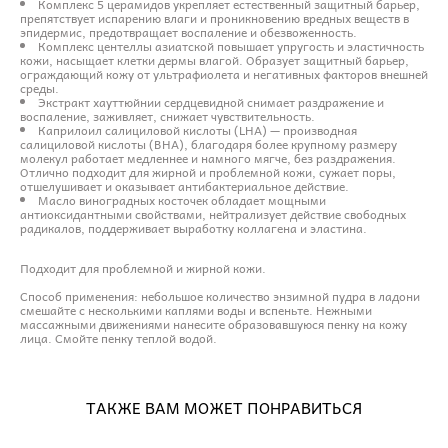
Комплекс 5 церамидов укрепляет естественный защитный барьер,
препятствует испарению влаги и проникновению вредных веществ в
эпидермис, предотвращает воспаление и обезвоженность.
Комплекс центеллы азиатской повышает упругость и эластичность
кожи, насыщает клетки дермы влагой. Образует защитный барьер,
ограждающий кожу от ультрафиолета и негативных факторов внешней
среды.
Экстракт хауттюйнии сердцевидной снимает раздражение и
воспаление, заживляет, снижает чувствительность.
Каприлоил салициловой кислоты (LHA) — производная
салициловой кислоты (BHA), благодаря более крупному размеру
молекул работает медленнее и намного мягче, без раздражения.
Отлично подходит для жирной и проблемной кожи, сужает поры,
отшелушивает и оказывает антибактериальное действие.
Масло виноградных косточек обладает мощными
антиоксидантными свойствами, нейтрализует действие свободных
радикалов, поддерживает выработку коллагена и эластина.
Подходит для проблемной и жирной кожи.
Способ применения: небольшое количество энзимной пудра в ладони
смешайте с несколькими каплями воды и вспеньте. Нежными
массажными движениями нанесите образовавшуюся пенку на кожу
лица. Смойте пенку теплой водой.
ТАКЖЕ ВАМ МОЖЕТ ПОНРАВИТЬСЯ