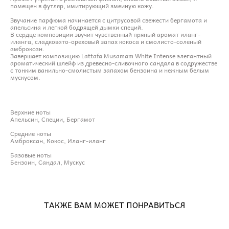
помещен в футляр, имитирующий змеиную кожу.
Звучание парфюма начинается с цитрусовой свежести бергамота и
апельсина и легкой бодрящей дымки специй.
В сердце композиции звучит чувственный пряный аромат иланг-
иланга, сладковато-ореховый запах кокоса и смолисто-соленый
амброксан.
Завершает композицию Lattafa Musamam White Intense элегантный
ароматический шлейф из древесно-сливочного сандала в содружестве
с тонким ванильно-смолистым запахом бензоина и нежным белым
мускусом.
Верхние ноты
Апельсин, Специи, Бергамот
Средние ноты
Амброксан, Кокос, Иланг-иланг
Базовые ноты
Бензоин, Сандал, Мускус
ТАКЖЕ ВАМ МОЖЕТ ПОНРАВИТЬСЯ