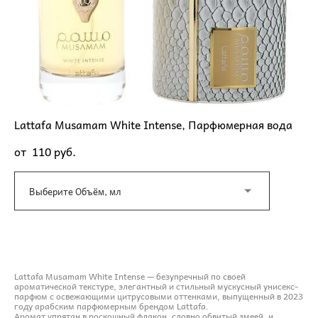
Lattafa Musamam White Intense, Парфюмерная вода
от 110 pуб.
Выберите Объём, мл
ДОБАВИТЬ В КОРЗИНУ
Lattafa Musamam White Intense — безупречный по своей
ароматической текстуре, элегантный и стильный мускусный унисекс-
парфюм с освежающими цитрусовыми оттенками, выпущенный в 2023
году арабским парфюмерным брендом Lattafa.
Аромат упрятан в роскошный флакон, словно обвитый змеей, и