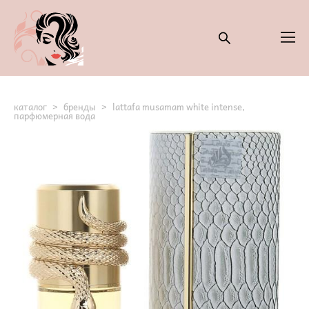
каталог
>
бренды
>
lattafa musamam white intense,
парфюмерная вода