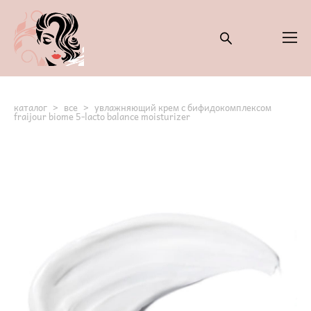
каталог
>
все
>
увлажняющий крем с бифидокомплексом
fraijour biome 5-lacto balance moisturizer