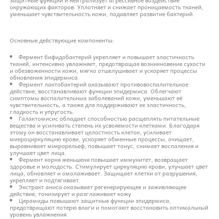
окружающих факторов. Уплотняет и снижает проницаемость тканей,
уменьшает чувствительность кожи, подавляет развитие бактерий.
Основные действующие компоненты:
Фермент бифидобактерий укрепляет и повышает эластичность
тканей, интенсивно увлажняет, предотвращая возникновение сухости
и обезвоженности кожи, мягко отшелушивает и ускоряет процессы
обновления эпидермиса.
Фермент лактобактерий оказывают противовоспалительное
действие, восстанавливают функции эпидермиса. Облегчают
симптомы воспалительных заболеваний кожи, уменьшают её
чувствительность, а также для поддерживают ее эластичность,
гладкость и упругость.
Галактомисис обладает способностью расщеплять питательные
вещества и усиливать степень их усвояемости клетками. Благодаря
этому он восстанавливает целостность клеток, усиливает
микроциркуляцию крови, ускоряет обменные процессы, очищает,
выравнивает микрорельеф, повышает тонус, снимает воспаления и
улучшает цвет лица.
Фермент корня женьшеня повышает иммунитет, возвращает
здоровье и молодость. Стимулирует циркуляцию крови, улучшает цвет
лица, обновляет и омолаживает. Защищает клетки от разрушения,
укрепляет и подтягивает.
Экстракт аниса оказывает регенерирующее и заживляющее
действие, тонизирует и разглаживает кожу.
Церамиды повышают защитные функции эпидермиса,
предотвращают потерю влаги и помогают восстановить оптимальный
уровень увлажнения.