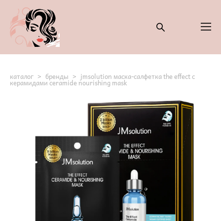
каталог
>
бренды
>
jmsolution маска-салфетка the effect с
керамидами ceramide nourishing mask