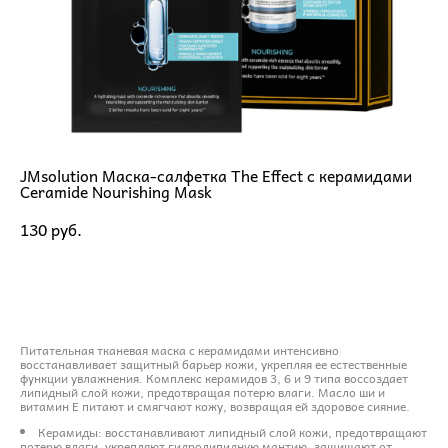
JMsolution Маска-салфетка The Effect с керамидами
Ceramide Nourishing Mask
130 pуб.
ДОБАВИТЬ В КОРЗИНУ
Питательная тканевая маска с керамидами интенсивно
восстанавливает защитный барьер кожи, укрепляя ее естественные
функции увлажнения. Комплекс керамидов 3, 6 и 9 типа воссоздает
липидный слой кожи, предотвращая потерю влаги. Масло ши и
витамин Е питают и смягчают кожу, возвращая ей здоровое сияние.
Керамиды: восстанавливают липидный слой кожи, предотвращают
потерю влаги, укрепляют гидролипидную мантию, защищают от