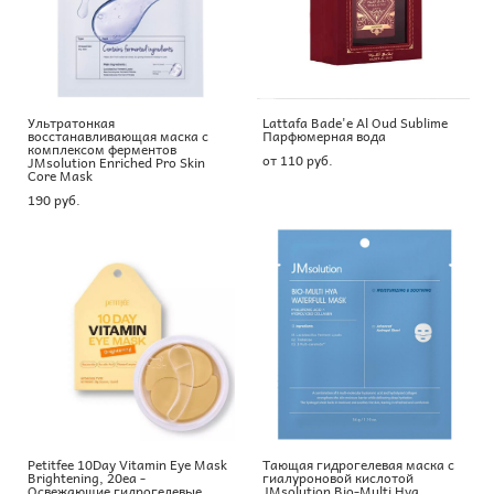
Ультратонкая
Lattafa Bade'e Al Oud Sublime
восстанавливающая маска с
Парфюмерная вода
комплексом ферментов
от 110 pуб.
JMsolution Enriched Pro Skin
Core Mask
190 pуб.
Petitfee 10Day Vitamin Eye Mask
Тающая гидрогелевая маска с
Brightening, 20ea -
гиалуроновой кислотой
Освежающие гидрогелевые
JMsolution Bio-Multi Hya