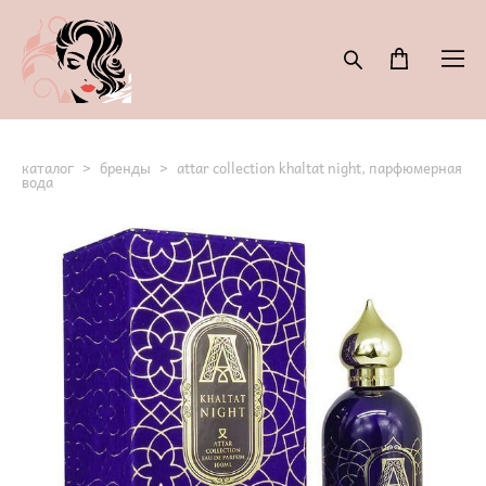
каталог
>
бренды
>
attar collection khaltat night, парфюмерная
вода