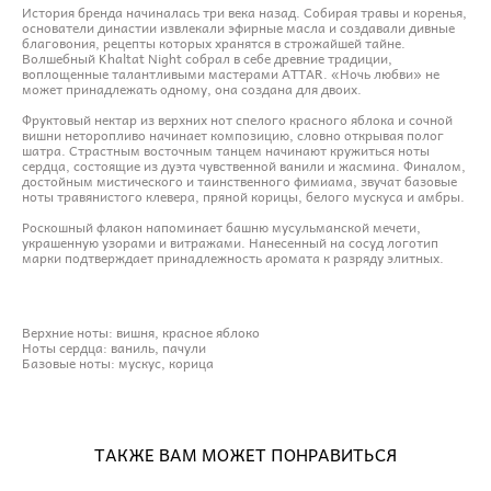
История бренда начиналась три века назад. Собирая травы и коренья,
основатели династии извлекали эфирные масла и создавали дивные
благовония, рецепты которых хранятся в строжайшей тайне.
Волшебный Khaltat Night собрал в себе древние традиции,
воплощенные талантливыми мастерами ATTAR. «Ночь любви» не
может принадлежать одному, она создана для двоих.
Фруктовый нектар из верхних нот спелого красного яблока и сочной
вишни неторопливо начинает композицию, словно открывая полог
шатра. Страстным восточным танцем начинают кружиться ноты
сердца, состоящие из дуэта чувственной ванили и жасмина. Финалом,
достойным мистического и таинственного фимиама, звучат базовые
ноты травянистого клевера, пряной корицы, белого мускуса и амбры.
Роскошный флакон напоминает башню мусульманской мечети,
украшенную узорами и витражами. Нанесенный на сосуд логотип
марки подтверждает принадлежность аромата к разряду элитных.
Верхние ноты: вишня, красное яблоко
Ноты сердца: ваниль, пачули
Базовые ноты: мускус, корица
ТАКЖЕ ВАМ МОЖЕТ ПОНРАВИТЬСЯ