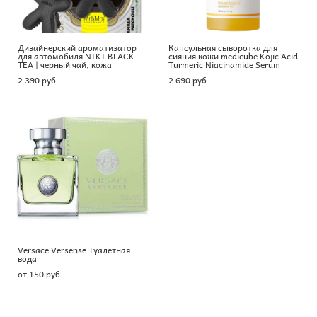
Дизайнерский ароматизатор
Капсульная сыворотка для
для автомобиля NIKI BLACK
сияния кожи medicube Kojic Acid
TEA | черный чай, кожа
Turmeric Niacinamide Serum
2 390 pуб.
2 690 pуб.
Versace Versense Туалетная
вода
от 150 pуб.