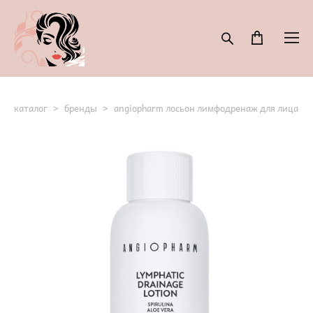
каталог
>
бренды
>
angiopharm лосьон лимфодренаж для лица