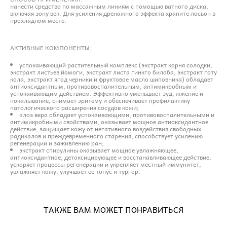
нанести средство по массажным линиям с помощью ватного диска,
включая зону век. Для усиления дренажного эффекта храните лосьон в
прохладном месте.
АКТИВНЫЕ КОМПОНЕНТЫ:
успокаивающий растительный комплекс (экстракт корня солодки,
экстракт листьев йомоги, экстракт листа гинкго билоба, экстракт готу
кола, экстракт ягод черники и фруктовое масло шиповника) обладает
антиоксидантным, противовоспалительным, антимикробным и
успокаивающим действием. Эффективно уменьшает зуд, жжение и
покалывание, снимает эритему и обеспечивает профилактику
патологического расширения сосудов кожи;
алоэ вера обладает успокаивающими, противовоспалительными и
антимикробными свойствами, оказывает мощное антиоксидантное
действие, защищает кожу от негативного воздействия свободных
радикалов и преждевременного старения, способствует усилению
регенерации и заживлению ран;
экстракт спирулины оказывает мощное увлажняющее,
антиоксидантное, детоксицирующее и восстанавливающее действие,
ускоряет процессы регенерации и укрепляет местный иммунитет,
увлажняет кожу, улучшает ее тонус и тургор.
ТАКЖЕ ВАМ МОЖЕТ ПОНРАВИТЬСЯ