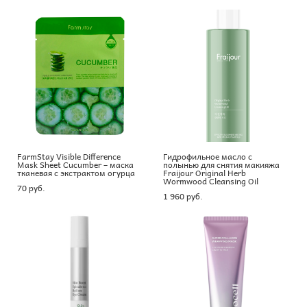
FarmStay Visible Difference
Гидрофильное масло с
Mask Sheet Cucumber – маска
полынью для снятия макияжа
тканевая с экстрактом огурца
Fraijour Original Herb
Wormwood Cleansing Oil
70 pуб.
1 960 pуб.