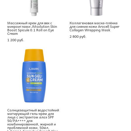
Массажный крем для век с
Коллагеновая маска-плёнка
микроиглами JMsolution Skin
для сияния кожи Arocell Super
Boost Spicule 0.1 Roll on Eye
Collagen Wrapping Mask
Cream
2 800 pуб.
1 200 pуб.
Солнцезащитный водостойкий
матирующий гель-крем для
лица с экстрактом алоэ SPF
50/PA++++ для
комбинированной, жирной и
проблемной кожи, 50мл,
L.Sanic L.Sanic Sun Expert Aloe