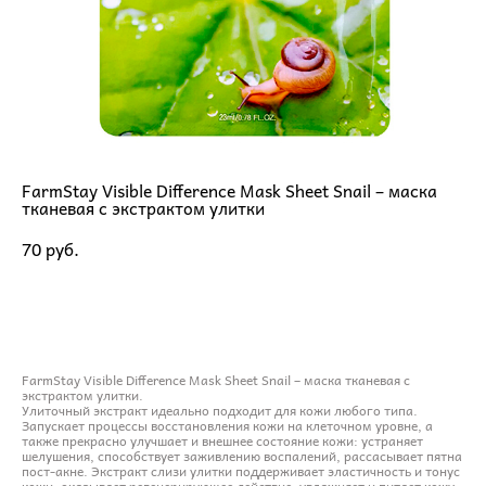
FarmStay Visible Difference Mask Sheet Snail – маска
тканевая с экстрактом улитки
70 pуб.
ДОБАВИТЬ В КОРЗИНУ
FarmStay Visible Difference Mask Sheet Snail – маска тканевая с
экстрактом улитки.
Улиточный экстракт идеально подходит для кожи любого типа.
Запускает процессы восстановления кожи на клеточном уровне, а
также прекрасно улучшает и внешнее состояние кожи: устраняет
шелушения, способствует заживлению воспалений, рассасывает пятна
пост-акне. Экстракт слизи улитки поддерживает эластичность и тонус
кожи, оказывает регенерирующее действие, увлажняет и питает кожу,