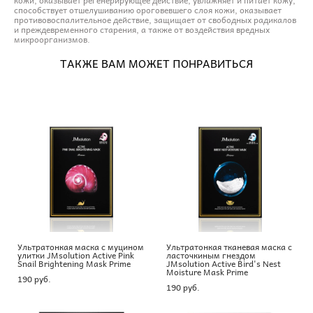
способствует отшелушиванию ороговевшего слоя кожи, оказывает
противовоспалительное действие, защищает от свободных радикалов
и преждевременного старения, а также от воздействия вредных
микроорганизмов.
ТАКЖЕ ВАМ МОЖЕТ ПОНРАВИТЬСЯ
Ультратонкая маска с муцином
Ультратонкая тканевая маска с
улитки JMsolution Active Pink
ласточкиным гнездом
Snail Brightening Mask Prime
JMsolution Active Bird's Nest
Moisture Mask Prime
190 pуб.
190 pуб.