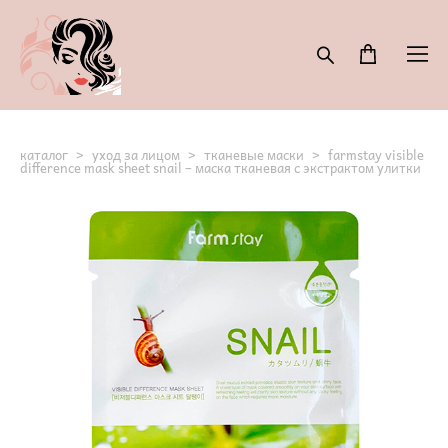
каталог
>
уход за лицом
>
тканевые маски
>
farmstay visible
difference mask sheet snail – маска тканевая с экстрактом улитки