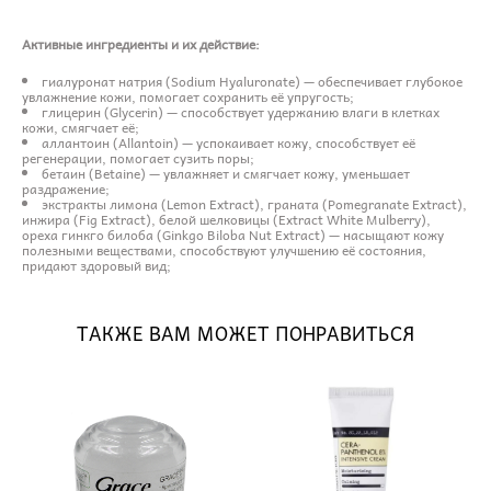
Активные ингредиенты и их действие:
гиалуронат натрия (Sodium Hyaluronate) — обеспечивает глубокое
увлажнение кожи, помогает сохранить её упругость;
глицерин (Glycerin) — способствует удержанию влаги в клетках
кожи, смягчает её;
аллантоин (Allantoin) — успокаивает кожу, способствует её
регенерации, помогает сузить поры;
бетаин (Betaine) — увлажняет и смягчает кожу, уменьшает
раздражение;
экстракты лимона (Lemon Extract), граната (Pomegranate Extract),
инжира (Fig Extract), белой шелковицы (Extract White Mulberry),
ореха гинкго билоба (Ginkgo Biloba Nut Extract) — насыщают кожу
полезными веществами, способствуют улучшению её состояния,
придают здоровый вид;
ТАКЖЕ ВАМ МОЖЕТ ПОНРАВИТЬСЯ