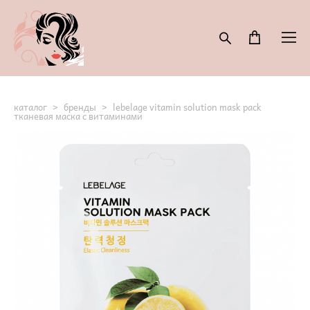
каталог
>
бренды
>
lebelage vitamin solution mask pack
тканевая маска с витаминами