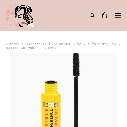
каталог
>
декоративная косметика
>
тушь
>
farm stay - тушь
для ресниц "volume mascara"