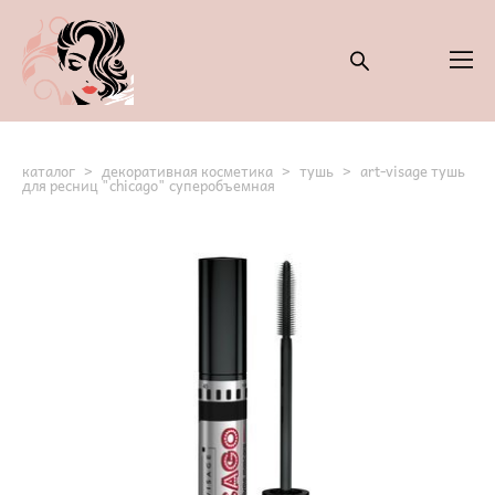
каталог
>
декоративная косметика
>
тушь
>
art-visage тушь
для ресниц "chicago" суперобъемная