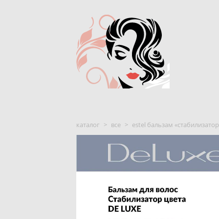
каталог
>
все
>
estel бальзам «стабилизатор