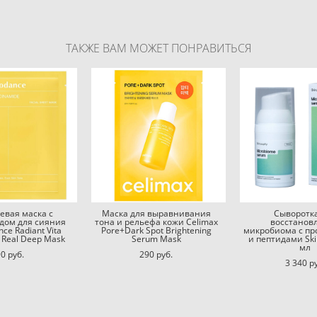
ТАКЖЕ ВАМ МОЖЕТ ПОНРАВИТЬСЯ
евая маска с
Маска для выравнивания
Сыворотк
ом для сияния
тона и рельефа кожи Celimax
восстанов
ce Radiant Vita
Pore+Dark Spot Brightening
микробиома с п
 Real Deep Mask
Serum Mask
и пептидами Ski
мл
0 pуб.
290 pуб.
3 340 p