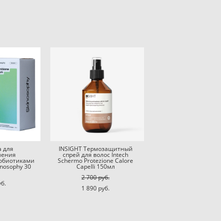
а для
INSIGHT Термозащитный
ления
спрей для волос Intech
робиотиками
Schermo Protezione Calore
nosophy 30
Capelli 150мл
2 700 pуб.
уб.
1 890 pуб.