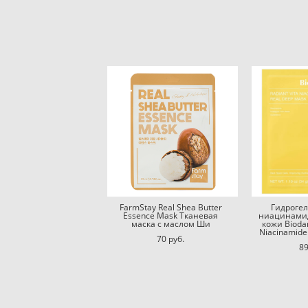
FarmStay Real Shea Butter
Гидрогел
Essence Mask Тканевая
ниацинамид
маска с маслом Ши
кожи Biodan
Niacinamide
70 pуб.
89