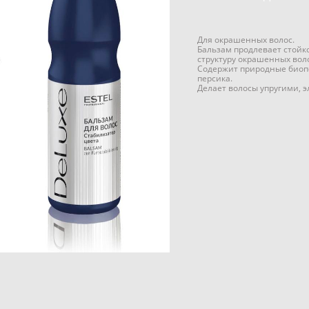
Для окрашенных волос.
Бальзам продлевает стойко
структуру окрашенных воло
Содержит природные биоп
персика.
Делает волосы упругими, 