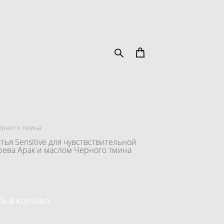
черного тмина
тья Sensitive для чувствствительной
ерева Арак и маслом Черного тмина
Ь В КОРЗИНУ