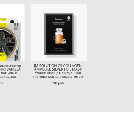
роматизатор
JM SOLUTION C9 COLLAGEN
IKI VANILLA
AMPOULE SILVER FOIL MASK
 ваниль и
Увлажняющая ампульная
крокодила
тканева маска с коллагеном
уб.
190 pуб.