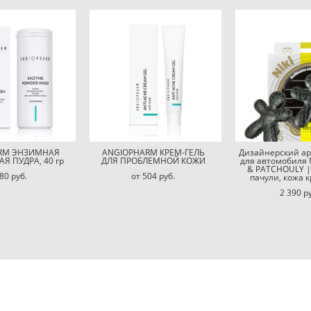
RM ЭНЗИМНАЯ
ANGIOPHARM КРЕМ-ГЕЛЬ
Дизайнерский а
 ПУДРА, 40 гр
ДЛЯ ПРОБЛЕМНОЙ КОЖИ
для автомобиля N
& PATCHOULY |
80 pуб.
от 504 pуб.
пачули, кожа 
2 390 p