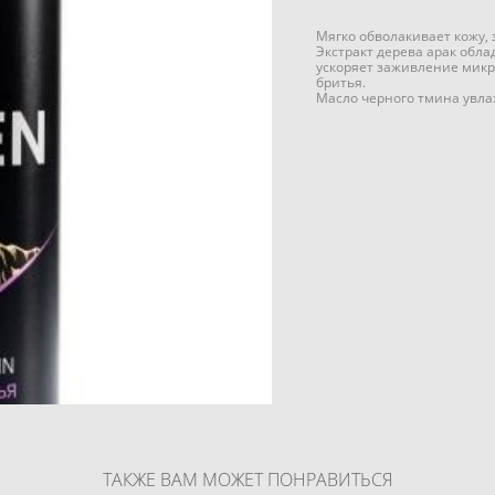
Мягко обволакивает кожу,
Экстракт дерева арак обл
ускоряет заживление микр
бритья.
Масло черного тмина увлаж
ТАКЖЕ ВАМ МОЖЕТ ПОНРАВИТЬСЯ