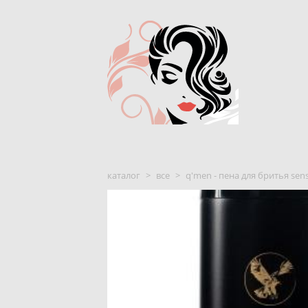
каталог
>
все
>
q'men - пена для бритья sen