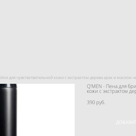
sitive для чувствствительной кожи с экстрактом дерева арак и маслом 
Q'MEN - Пена для бри
кожи с экстрактом д
390 pуб.
ДОБАВИТ