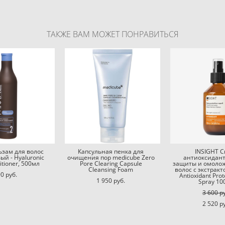
ТАКЖЕ ВАМ МОЖЕТ ПОНРАВИТЬСЯ
льзам для волос
Капсульная пенка для
INSIGHT С
ый - Hyaluronic
очищения пор medicube Zero
антиоксидан
itioner, 500мл
Pore Clearing Capsule
защиты и омоло
Cleansing Foam
волос с экстрак
0 pуб.
Antioxidant Prot
1 950 pуб.
Spray 10
3 600 p
2 520 p