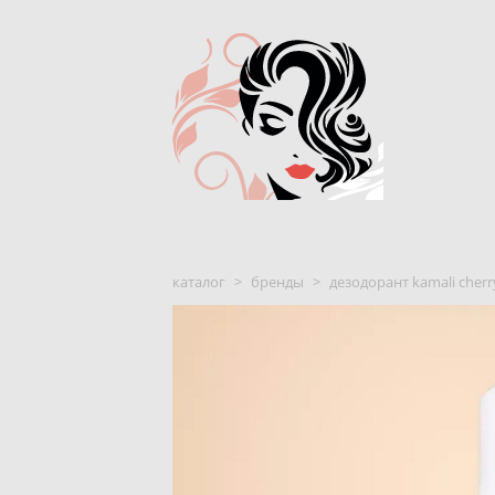
каталог
>
бренды
>
дезодорант kamali cher