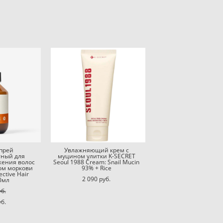
прей
Увлажняющий крем с
тный для
муцином улитки K-SECRET
жения волос
Seoul 1988 Cream: Snail Mucin
том моркови
93% + Rice
ective Hair
2 090 pуб.
0мл
уб.
уб.