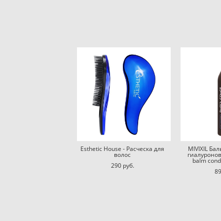
Esthetic House - Расческа для
MIVIXIL Ба
волос
гиалуронов
balm cond
290 pуб.
89