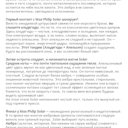
кожи и того сладкого, почти металлического послевкусия, которое
остается на небе после заката. Это амбра в ее самом
интеллигентном, светящемся исполнении.
Первый контакт с Max Philip Solar шокирует!
Вместо ожидаемой цитрусовой свежести или морского бриза,
вы
слышите альдегиды
. Но не те, что из классических цветочных шипров.
Здесь альдегиды — чистые, «ноздреватые» и холодные, как наждак.
Они электризуют воздух, а за ними, словно искры, вылетают капли
ледяного апельсина. Этот апельсин не сладкий и не горький. Он —
концентрат корки, энергичной цедры, лопающейся пузырьками
кислоты.
Этот тандем (Альдегиды + Апельсин)
создает ощущение,
будто вы распахиваете окно, и вас ослепляет белый свет.
Затем острота спадает, и начинается магия Solar
.
Средние ноты — это почти тактильное ощущение тепла
. Апельсиновый
цвет здесь звучит не как цветочный мед, а как зеленые листья
померанца, нагретые до температуры тела. Он почти невесомый, но
плотный. Следом вступает белая амбра — совершенно особая,
лишенная животной теплоты. Эта амбра кристальная, стерильная,
она пахнет нагретым кварцем и сухим деревом. Именно она в паре с
солнечными нотами создает тот самый эффект «слепящего» запаха.
Кажется, что если закрыть глаза, то сквозь веки все равно будешь
видеть оранжевый свет.
На этом этапе Solar напоминает чистый лист, только что вынутый из-
под горячего пресса.
Финал у Max Philip Solar
— неожиданно религиозный и медитативный.
В то время как многие амбровые ароматы скатываются в сладкую
ваниль или грязный мускус, Solar выбирает путь аскезы.
Амбра
(золотая, янтарная, без намека на серую амбру) сливается с
белым мускусом, который пахнет свежевыстиранной хлопковой