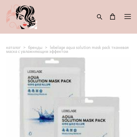
каталог
>
бренды
>
lebelage aqua solution mask pack тканевая
маска с увлажняющим эффектом