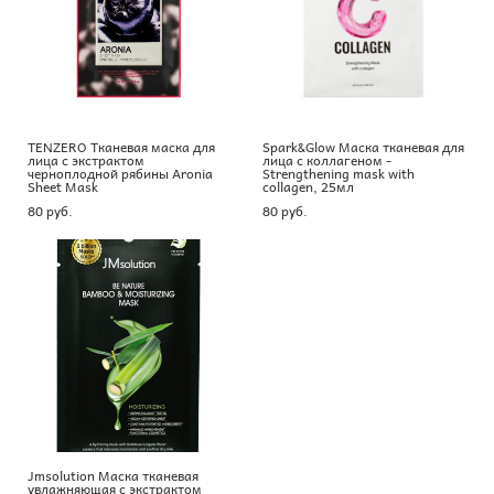
TENZERO Тканевая маска для
Spark&Glow Маска тканевая для
лица с экстрактом
лица с коллагеном -
черноплодной рябины Aronia
Strengthening mask with
Sheet Mask
collagen, 25мл
80 pуб.
80 pуб.
Jmsolution Маска тканевая
увлажняющая с экстрактом