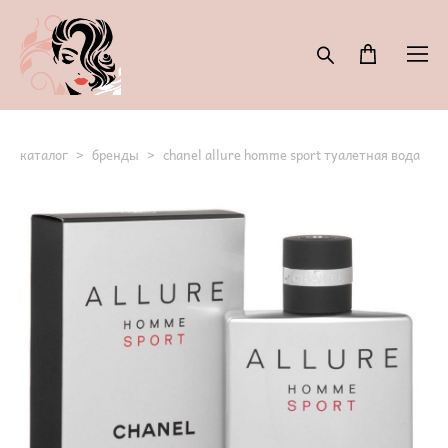
каталог
>
бренды
>
chanel allure homme sport туалетная вода