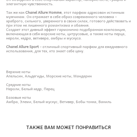
элегантную чувственность.
Так же как
Chanel Allure Homme
, этот парфюм адресован истинным
мужчинам. Он отражает в себе образ современного человека –
храброго, сильного, уверенного в своих силах, готового действовать и
при этом не лишенного романтизма и обаяния.
Создает этот дивный эффект гармонично подобранная композиция,
включающая в себя морские ноты, цитрусовые, а также ноты перца,
нероли, кедра, ветивера, амбры и мускуса.
Chanel Allure Sport
– отличный спортивный парфюм для ежедневного
использования, для тех, кто знает себе цену.
Верхние ноты
Апельсин, Альдегиды, Морские ноты, Мандарин
Средние ноты
Нероли, Белый кедр, Перец
Базовые ноты
Амбра, Элеми, Белый мускус, Ветивер, Бобы тонка, Ваниль
ТАКЖЕ ВАМ МОЖЕТ ПОНРАВИТЬСЯ