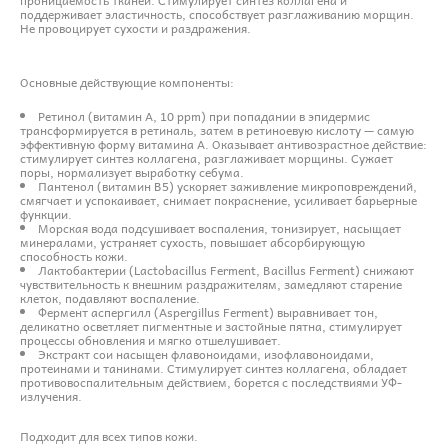
поддерживает эластичность, способствует разглаживанию морщин.
Не провоцирует сухости и раздражения.
Основные действующие компоненты:
Ретинол (витамин A, 10 ppm) при попадании в эпидермис
трансформируется в ретиналь, затем в ретиноевую кислоту — самую
эффективную форму витамина A. Оказывает антивозрастное действие:
стимулирует синтез коллагена, разглаживает морщины. Сужает
поры, нормализует выработку себума.
Пантенол (витамин B5) ускоряет заживление микроповреждений,
смягчает и успокаивает, снимает покраснение, усиливает барьерные
функции.
Морская вода подсушивает воспаления, тонизирует, насыщает
минералами, устраняет сухость, повышает абсорбирующую
способность кожи.
Лактобактерии (Lactobacillus Ferment, Bacillus Ferment) снижают
чувствительность к внешним раздражителям, замедляют старение
клеток, подавляют воспаление.
Фермент аспергилл (Aspergillus Ferment) выравнивает тон,
деликатно осветляет пигментные и застойные пятна, стимулирует
процессы обновления и мягко отшелушивает.
Экстракт сои насыщен флавоноидами, изофлавоноидами,
протеинами и танинами. Стимулирует синтез коллагена, обладает
противовоспалительным действием, борется с последствиями УФ-
излучения.
Подходит для всех типов кожи.