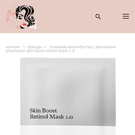
каталог
>
бренды
>
тканевая маска-бустер с ретинолом
jmsolution skin boost retinol mask 1.0