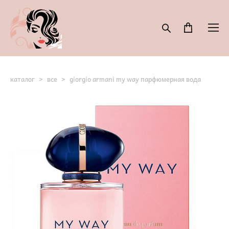
каталог
>
все
>
giorgio armani my way парфюмерная вода