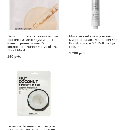
Derma Factory Тканевая маска
Массажный крем для век с
против пигментации и пост-
микроиглами JMsolution Skin
акне с транексамовой
Boost Spicule 0.1 Roll on Eye
кислотой, Tranexamic Acid 1%
Cream
Sheet Mask
1 200 pуб.
260 pуб.
Lebelage Тканевая маска для
лица с экстрактом кокоса Fruit