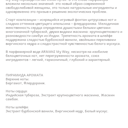
вложили несколько значений: это новый образ современной
свободолюбивой женщины, это только натуральные ингредиенты и
одновременно это призыв к решению экологических проблем.
Старт композиции – искрящийся игривый фонтан цитрусовых нот и
сладких оттенков цветущего апельсина – флердоранжа. Мелодичная
женственность сердца определена душистыми белыми цветами:
многозначной туберозой, двумя видами жасмина: крупноцветкового и
разновидности самбук из Индии. Трепетность аромата в шлейфе
поддержана сладостью бурбонской ванили, хвойными переливами
виргинского кедра и сладострастной чувственностью белого мускуса.
В парфюмерной воде ARMANI My Way, несмотря на изобилие
белоцветочных нот, нет перегруженности аромата, союз
ингредиентов – легкий, гармоничный, глубокий и характерный.
ПИРАМИДА АРОМАТА
Верхние ноты:
Бергамот, Флердоранж.
Ноты сердца:
Индийская тубероза, Экстракт крупноцветного жасмина, Жасмин
самбак.
Ноты шлейфа:
Экстракт бурбонской ванили, Виргинский кедр, Белый мускус.