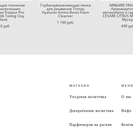
щая глиняная
Глубокоувлажняющая пенка
MR&MRS FRA
с молочными
для умывания Trimay
Аромакарто
и Fraijour Pro
Hyaluron Amino Boost Foam
автомобиля и га
ilk Toning Clay
Cleanser
CESARE CITRUS 
Mask
Муску
1 190 pуб.
0 pуб.
490 pу
МАГАЗИН
МЕН
Уходовая косметика
О нас
Декоративная косметика
Инфо
Парфюмерия на распив
Конта