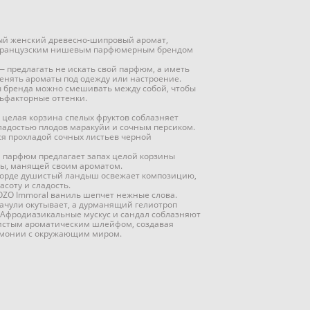
ый женский древесно-шипровый аромат,
 французским нишевым парфюмерным брендом
 предлагать не искать свой парфюм, а иметь
енять ароматы под одежду или настроение.
ы бренда можно смешивать между собой, чтобы
ьфакторные оттенки.
 целая корзина спелых фруктов соблазняет
ладостью плодов маракуйи и сочным персиком.
я прохладой сочных листьев черной
и парфюм предлагает запах целой корзины
ны, манящей своим ароматом.
корде душистый ландыш освежает композицию,
асоту и сладость.
ZO Immoral ваниль шепчет нежные слова.
пачули окутывает, а дурманящий гелиотроп
 Афродиазикальные мускус и сандал соблазняют
вистым ароматическим шлейфом, создавая
монии с окружающим миром.