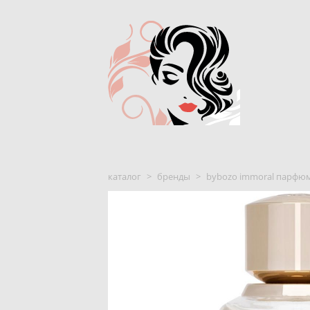
каталог
>
бренды
>
bybozo immoral парфю