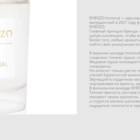
BYBOZO Immoral — красив
выпущенный в 2021 году
BYBOZO.
Главный принцип бренда —
целую коллекцию, чтобы м
Более того, любые аромат
найти свои уникальные ол
В верхнем аккорде Immoral
сладкими тонами груши, с
Медовая груша охлаждаетс
смородины.
Но аппетит только растет 
спелой бархатистой мали
Звучащий в сердечном ак
подчеркивая ее яркость, кр
В финальном аккорде BYBO
Теплая пряность листьев 
покоряет своим ароматом.
и струятся мягким шелко
ощущение нежности и гар