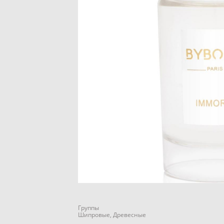
Группы
Шипровые, Древесные