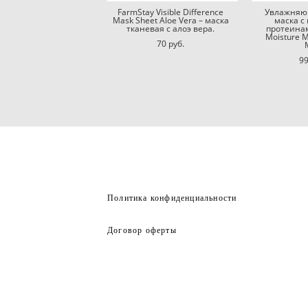
FarmStay Visible Difference
Увлажняю
Mask Sheet Aloe Vera – маска
маска 
тканевая с алоэ вера.
протеинам
Moisture M
70 pуб.
99
Политика конфиденциальности
Договор оферты