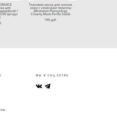
GRANCE
Тканевая маска для сияния
чка для
кожи с семенами периллы
рдеробной /
JMsolution Plansynergy
MUSK Цитрус
Creamy Mask Perilla Seeds
с
190 pуб.
б.
Ю
МЫ В СОЦ.СЕТЯХ
кты