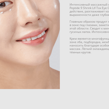
Интенсивный массажный кр
Peptide 9 Shrink Lif-Tox 
действие, разглаживает к
выраженности даже глубо
Главным образом продукт 
в зоне под глазами, замет
этой области. Сводит к м
гусиных лапок. Интенсивно
Крем является многофункц
зоне лба, подбородка, меж
наносить благодаря особо
массаж. Лёгкий охлаждающ
тёмных кругов.