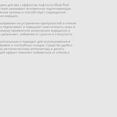
ем для век с эффектом лифтинга Medi-Peel
Eye Cream оказывает мгновенное подтягивающее
ожные заломы и способствует сокращению
ких морщин.
направлен на устранение припухлостей и отёков
но подтягивает и повышает эластичность кожи и
инимуму проявления мимических морщинок и
 увлажняет, избавляя от сухости и стянутости.
иональным и подходит для использования в
бровия и носогубных складок. Средство удобно
му металлическому аппликатору и делать
ий эффект помогает избавиться от отёков и