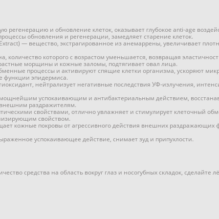
ную регенерацию и обновление клеток, оказывает глубокое anti-age возд
процессы обновления и регенерации, замедляет старение клеток.
Extract) — вещество, экстрагированное из анемаррены, увеличивает плотн
на, количество которого с возрастом уменьшается, возвращая эластичност
растные морщины и кожные заломы, подтягивает овал лица.
бменные процессы и активируют спящие клетки организма, ускоряют мик
е функции эпидермиса.
тиоксидант, нейтрализует негативные последствия УФ-излучения, интен
т мощнейшим успокаивающим и антибактериальным действием, восстана
 внешним раздражителям.
птическими свойствами, отлично увлажняет и стимулирует клеточный об
онизирующим свойством.
щает кожные покровы от агрессивного действия внешних раздражающих ф
о выраженное успокаивающее действие, снимает зуд и припухлости.
ество средства на область вокруг глаз и носогубных складок, сделайте л