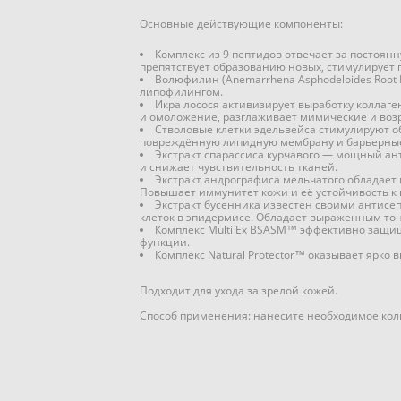
Основные действующие компоненты:
Комплекс из 9 пептидов отвечает за постоян
препятствует образованию новых, стимулирует 
Волюфилин (Anemarrhena Asphodeloides Root 
липофилингом.
Икра лосося активизирует выработку коллаге
и омоложение, разглаживает мимические и воз
Стволовые клетки эдельвейса стимулируют о
повреждённую липидную мембрану и барьерны
Экстракт спарассиса курчавого — мощный ан
и снижает чувствительность тканей.
Экстракт андрографиса мельчатого обладае
Повышает иммунитет кожи и её устойчивость к
Экстракт бусенника известен своими антисе
клеток в эпидермисе. Обладает выраженным т
Комплекс Multi Ex BSASM™️ эффективно защи
функции.
Комплекс Natural Protector™️ оказывает ярк
Подходит для ухода за зрелой кожей.
Способ применения: нанесите необходимое колич