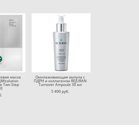
евая маска
Омолаживающая ампула с
JMsolution
ПДРН и коллагеном REJURAN
le Two Step
Turnover Ampoule 30 мл
.0
5 490 pуб.
б.