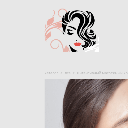
каталог
>
все
>
интенсивный массажный крем 