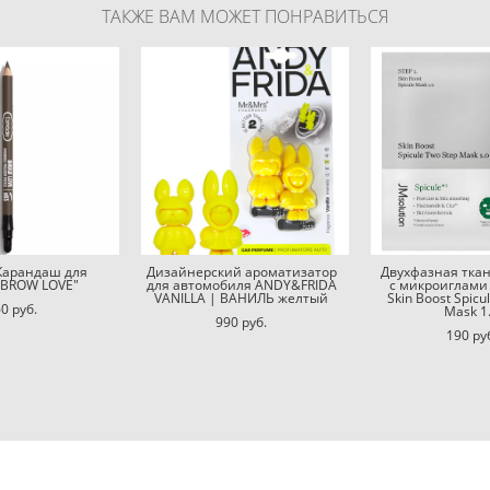
ТАКЖЕ ВАМ МОЖЕТ ПОНРАВИТЬСЯ
Карандаш для
Дизайнерский ароматизатор
Двухфазная ткан
"BROW LOVE"
для автомобиля ANDY&FRIDA
с микроиглами 
VANILLA | ВАНИЛЬ желтый
Skin Boost Spicu
0 pуб.
Mask 1
990 pуб.
190 pу