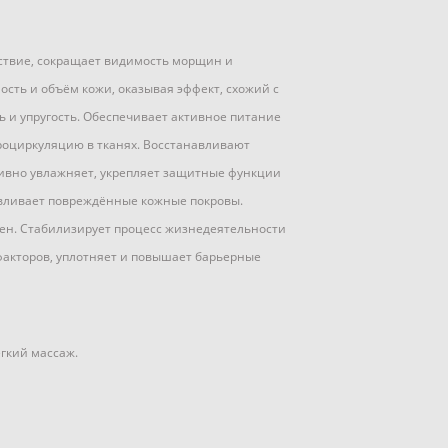
ействие, сокращает видимость морщин и
ость и объём кожи, оказывая эффект, схожий с
ь и упругость. Обеспечивает активное питание
роциркуляцию в тканях. Восстанавливают
сивно увлажняет, укрепляет защитные функции
вливает повреждённые кожные покровы.
мен. Стабилизирует процесс жизнедеятельности
акторов, уплотняет и повышает барьерные
ёгкий массаж.