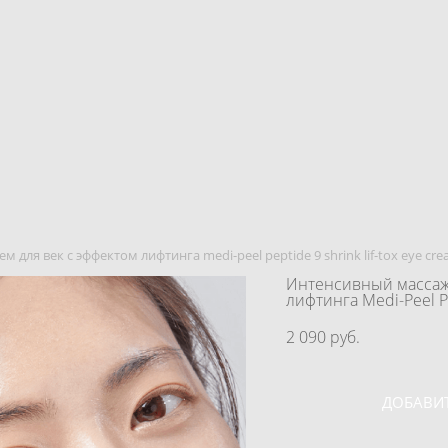
для век с эффектом лифтинга medi-peel peptide 9 shrink lif-tox eye cr
Интенсивный массаж
лифтинга Medi-Peel Pe
2 090 pуб.
ДОБАВИТ