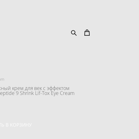
eam
ный крем для век с эффектом
ptide 9 Shrink Lif-Tox Eye Cream
Ь В КОРЗИНУ