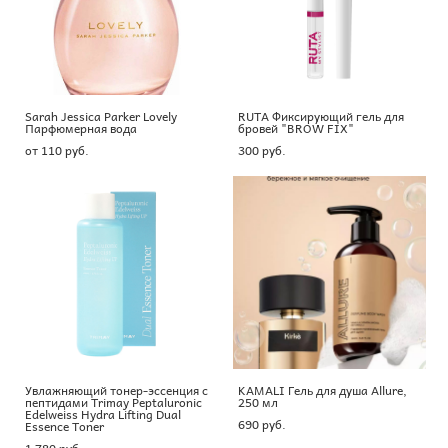
Sarah Jessica Parker Lovely
RUTA Фиксирующий гель для
Парфюмерная вода
бровей "BROW FIX"
от 110 pуб.
300 pуб.
Увлажняющий тонер-эссенция с
KAMALI Гель для душа Allure,
пептидами Trimay Peptaluronic
250 мл
Edelweiss Hydra Lifting Dual
690 pуб.
Essence Toner
1 780 pуб.