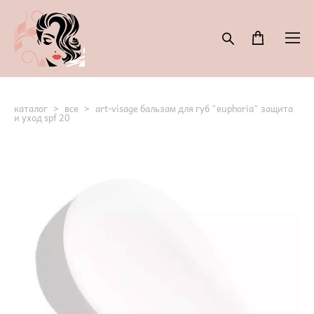
каталог
>
все
>
art-visage бальзам для губ "euphoria" защита
и уход spf 20