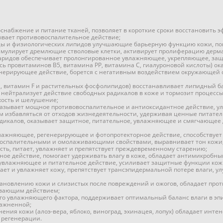
набжение и питание тканей, позволяет в короткие сроки восстановить э
ывает противовоспалительное действие;
ы и физиологических липидов улучшающие барьерную функцию кожи, по
стимулирует дремлющие стволовые клетки, активирует пролиферацию дерм
харидов обеспечивает пролонгированное увлажняющее, укрепляющее, защ
ь провитаминов В5, витамина РР, витамина С, гиалуроновой кислоты) о
нерирующее действие, борется с негативным воздействием окружающей 
, витамин F и растительных фосфолипидов) восстанавливает липидный б
 нейтрализует действие свободных радикалов в коже и тормозит процесс
ухость и шелушение;
азывает мощное противовоспалительное и антиоксидантное действие, ул
м избавляться от отходов жизнедеятельности, удерживая ценные питате
дикалов, оказывает защитное, питательное, увлажняющее и смягчающее 
ажняющее, регенерирующее и фотопротекторное действие, способствует 
оспалительными и омолаживающими свойствами, выравнивает тон кожи
сть, питает, увлажняет и препятствует преждевременному старению;
ное действие, помогает удерживать влагу в коже, обладает антимикробн
 увлажняющее и питательное действие, усиливает защитные функции кож
ает и увлажняет кожу, препятствует трансэпидермальной потере влаги, у
тановлению кожи и слизистых после повреждений и ожогов, обладает пр
ивающим действием;
о увлажняющего фактора, поддерживает оптимальный баланс влаги в эпи
лажненной;
жнения кожи (алоэ-вера, яблоко, виноград, эхинацея, лопух) обладает 
с регенерации.