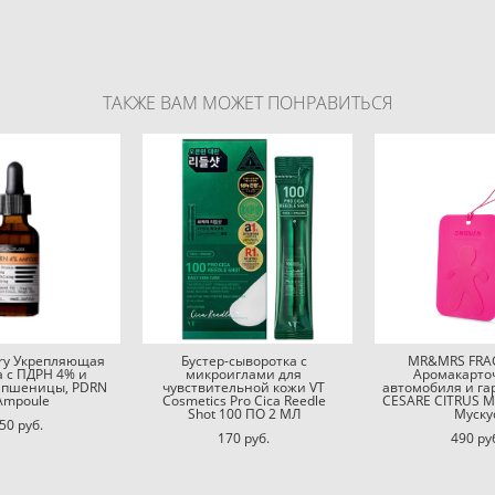
ТАКЖЕ ВАМ МОЖЕТ ПОНРАВИТЬСЯ
ory Укрепляющая
Бустер-сыворотка с
MR&MRS FRA
а с ПДРН 4% и
микроиглами для
Аромакарто
 пшеницы, PDRN
чувствительной кожи VT
автомобиля и га
Ampoule
Cosmetics Pro Cica Reedle
CESARE CITRUS 
Shot 100 ПО 2 МЛ
Муску
50 pуб.
170 pуб.
490 pу