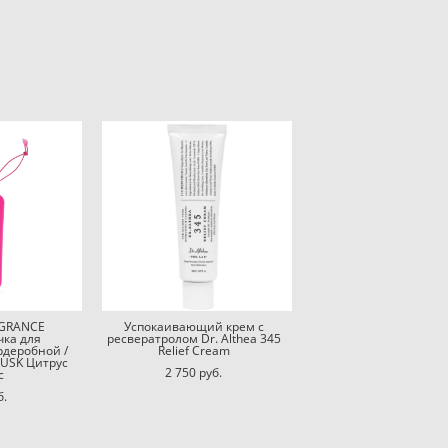
GRANCE
Успокаивающий крем с
чка для
ресвератролом Dr. Althea 345
рдеробной /
Relief Cream
MUSK Цитрус
2 750 pуб.
с
б.