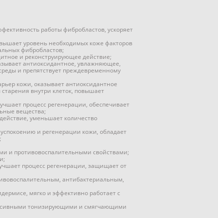
ффективность работы фибробластов, ускоряет
вышает уровень необходимых коже факторов
альных фибробластов;
итное и реконструирующее действие;
казывает антиоксидантное, увлажняющее,
среды и препятствует преждевременному
арьер кожи, оказывает антиоксидантное
ы старения внутри клеток, повышает
учшает процесс регенерации, обеспечивает
льные вещества;
действие, уменьшает количество
успокоению и регенерации кожи, обладает
;
ыми и противовоспалительными свойствами;
и;
лучшает процесс регенерации, защищает от
отивовоспалительным, антибактериальным,
дермисе, мягко и эффективно работает с
интенсивными тонизирующими и смягчающими