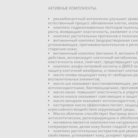
АКТИВНЫЕ КОМПОНЕНТЫ:
рекомбинантный ангиогенин улучшает кровос
естественный процесс обновления клеток, оказ
комплекс гидролизованных пептидов пшениц
роста, возвращает эластичность, оживляет и 
комплекс растительных протеинов и полиса
витаминный комплекс (водорастворимая смес
успокаивающее, противовоспалительное и реге
старению кожи;
витаминный комплекс (витамин А, витамин Е
действие, активизирует клеточный метаболизм,
эластичность кожи, смягчает, предотвращает с
комплекс альфа-липоевой кислоты и ДМАЭ ок
защиту клеточной мембраны, и помогает клетка
масло оливы защищает кожу от свободных ра
воспалительных элементов;
масло ши оказывает восстанавливающее, увл
антиоксидантными, бактерицидными, противов
масло какао повышает эластичность и упруго
масло кокоса оказывает смягчающее и защит
масло миндаля оказывает антиоксидантное,
касторовое масло эффективно питает, защищ
агрессивного воздействия окружающей среды;
Масло облепихи способствует быстрому восс
антисептическим, регенерирующим и обезбол
мочевина является компонентом натуральног
гиперкератозом, делая кожу более гладкой и ув
комплекс растительных экстрактов для увла
свойствами, успокаивает кожу, ускоряет процес