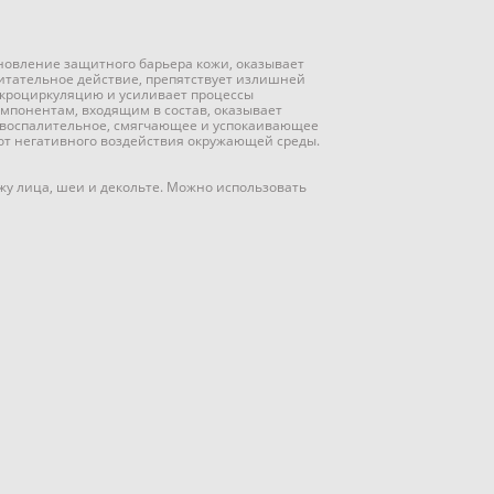
новление защитного барьера кожи, оказывает
тательное действие, препятствует излишней
икроциркуляцию и усиливает процессы
омпонентам, входящим в состав, оказывает
овоспалительное, смягчающее и успокаивающее
от негативного воздействия окружающей среды.
у лица, шеи и декольте. Можно использовать