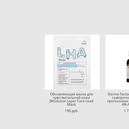
Обновляющая маска для
Derma Fact
чувствительной кожи
сыворотк
JMsolution Layer Care Lead
протеинами
Mask
4% 
190 pуб.
1 7