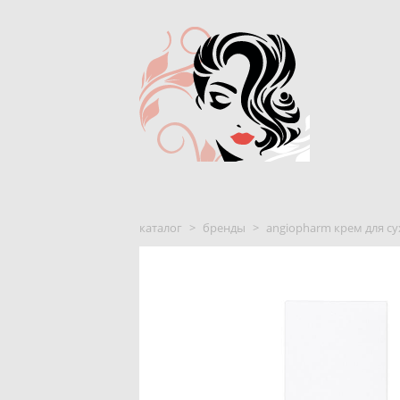
каталог
>
бренды
>
angiopharm крем для с