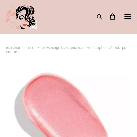
каталог
>
все
>
art-visage бальзам для губ "euphoria" экстра
сияние