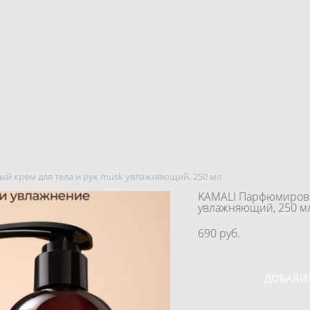
й крем для тела и рук musk увлажняющий, 250 мл
KAMALI Парфюмирова
увлажняющий, 250 м
690 pуб.
ДОБАВИТ