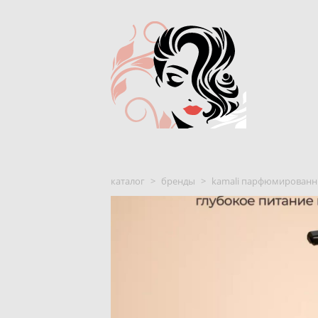
каталог
>
бренды
>
kamali парфюмированны