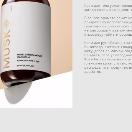
Крем для тела увлажняющ
загадочность в ежедневный
В основе аромата лежат но
придает ему неповторимую
гармонично сочетаются с 
неповторимый и запоминаю
атмосферу тайны и роскош
Крем для рук обогащен на
винограда, экстракты вод
кожу, делая ее мягкой, гл
Сандал и перец смородина 
Крем баттер легко наносит
пленки на коже. Его текст
распределить продукт по в
ароматом.