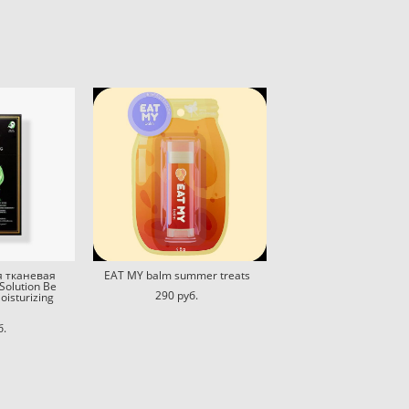
 тканевая
EAT MY balm summer treats
Solution Be
290 pуб.
oisturizing
б.