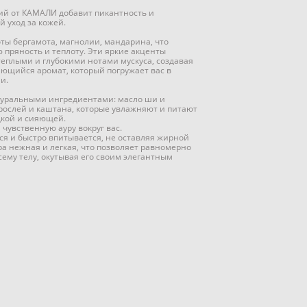
ий от КАМАЛИ добавит пикантность и
 уход за кожей.
ты бергамота, магнолии, мандарина, что
 пряность и теплоту. Эти яркие акценты
теплыми и глубокими нотами мускуса, создавая
щийся аромат, который погружает вас в
и.
туральными ингредиентами: масло ши и
орослей и каштана, которые увлажняют и питают
адкой и сияющей.
чувственную ауру вокруг вас.
ся и быстро впитывается, не оставляя жирной
ура нежная и легкая, что позволяет равномерно
сему телу, окутывая его своим элегантным