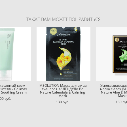
ТАКЖЕ ВАМ МОЖЕТ ПОНРАВИТЬСЯ
змасляный крем
JMSOLUTION Маска для лица
Успокаивающая
ентеллы Celimax
тканевая КАЛЕНДУЛА Be
маска с алоэ JM 
a Soothing Cream
Nature Calendula & Calming
Nature Aloe & M
Mask
Mask
00 pуб.
130 pуб.
130 pу