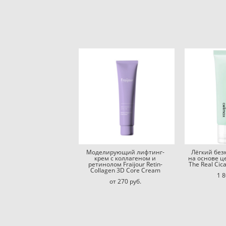
Моделирующий лифтинг-
Лёгкий бе
крем c коллагеном и
на основе ц
ретинолом Fraijour Retin-
The Real Cic
Collagen 3D Core Cream
1 8
от 270 pуб.