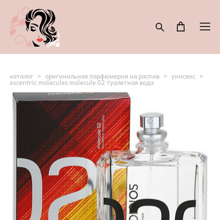
каталог
>
оригинальная парфюмерия на распив
>
унисекс
>
escentric molecules molecule 02 туалетная вода