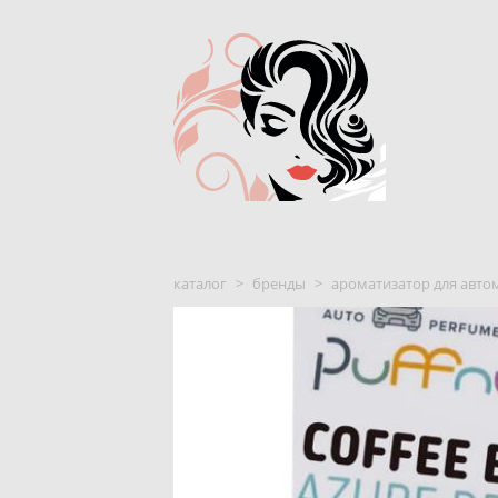
каталог
>
бренды
>
ароматизатор для автом