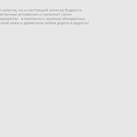
й напиток, но и настоящий эликсир бодрости.
считанные мгновения и наполнит салон
ароматом - в компании с запахом обжаренных
еплой кожи и древесины любая дорога в радость!