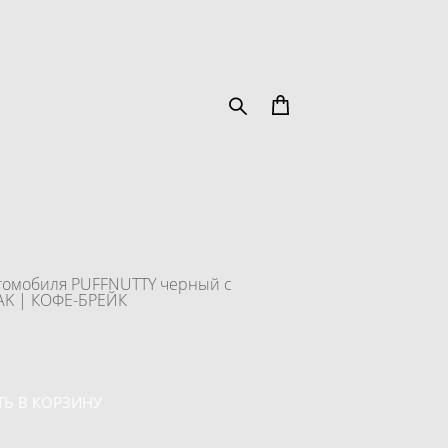
втомобиля PUFFNUTTY черный с
AK | КОФЕ-БРЕЙК
Ь В КОРЗИНУ