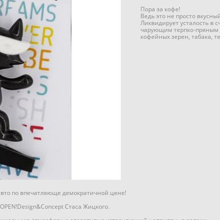
Пора за кофе!
Ведь это не просто вкусны
Ликвидирует усталость в 
чарующим терпко-пряным 
кофейных зерен, табака, т
авто по впечатляюще демократичной цене!
OPEN!Design&Concept Стаса Жицкого.