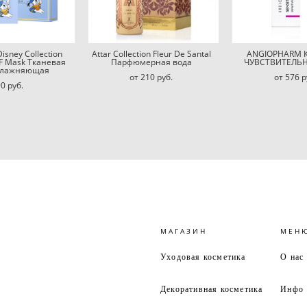
Disney Collection
Attar Collection Fleur De Santal
ANGIOPHARM 
F Mask Тканевая
Парфюмерная вода
ЧУВСТВИТЕЛЬ
влажняющая
от 210 pуб.
от 576 p
0 pуб.
МАГАЗИН
МЕН
Уходовая косметика
О нас
Декоративная косметика
Инфо