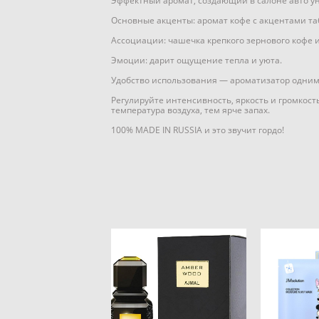
Эффектный аромат, создающий в салоне авто у
Основные акценты: аромат кофе с акцентами таб
Ассоциации: чашечка крепкого зернового кофе 
Эмоции: дарит ощущение тепла и уюта.
Удобство использования — ароматизатор одним 
Регулируйте интенсивность, яркость и громкост
температура воздуха, тем ярче запах.
100% MADE IN RUSSIA и это звучит гордо!