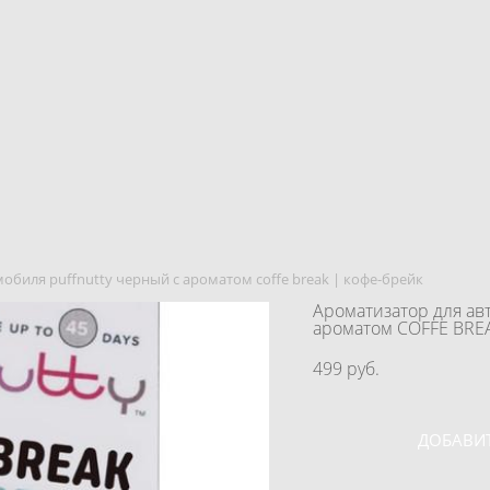
обиля puffnutty черный с ароматом coffe break | кофе-брейк
Ароматизатор для а
ароматом COFFE BRE
499 pуб.
ДОБАВИТ