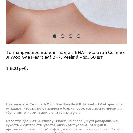
Тонизирующие пилинг-пэды с BHA-кислотой Celimax
Ji Woo Gae Heartleaf BHA Peelind Pad, 60 шт
1 800 pуб.
ДОБАВИТЬ В КОРЗИНУ
Пилинг-пэды Celimax Ji Woo Gae Heartleaf BHA Peelind Pad прекрасно
очищают, избавляют от жирного блеска, борются с воспалениями и
чёрными точками, освежают и тонизируют.
Средство деликатно отшелушивает, не провоцирует раздражение,
сухость и чувство стянутости, оказывает успокаивающий и
противовоспалительный эффект, выравнивает микрорельеф. Состав
имеет класс безопасности EWG Green.