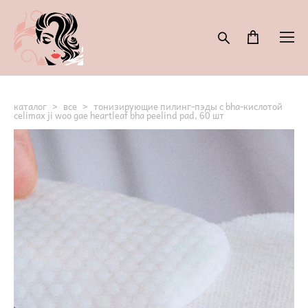
каталог
>
все
>
тонизирующие пилинг-пэды с bha-кислотой
celimax ji woo gae heartleaf bha peelind pad, 60 шт