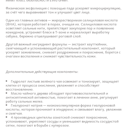
Физическая эксфолиация с помощью пэда ускоряет микроциркуляцию,
за счёт чего выравнивает тон и улучшает цвет лица.
Один из главных активов — жирорастворимая салициловая кислота
(BHA), которая работает в порах, очищая их. Салициловая кислота
осветляет сальные нити, препятствует закупорке пор и появлению
комедонов, устраняет блеск в Т-зоне и нормализует выработку
себума, бережно отшелушивает роговой слой.
Другой важный ингредиент формулы — экстракт хауттюйнии,
смягчающий и успокаивающий растительный компонент, который
ускоряет заживление, снимает раздражение и покраснение, борется с
очагами воспаления и снижает чувствительность кожи.
Дополнительные действующие компоненты:
Гидролат листьев зелёного чая освежает и тонизирует, защищает
клетки от процесса окисления, увлажняет и способствует
восстановлению.
Масло чайного дерева обладает противовоспалительной и
антисептической активностью, помогает в лечении акне, регулирует
работу сальных желез.
Гиалуронат натрия — низкомолекулярная форма гиалуроновой
кислоты, которая проникает в эпидермис и связывает влагу, увлажняя
и смягчая.
4 производных центеллы азиатской снимают покраснение,
успокаивают, укрепляют сосуды и уменьшают видимость сосудистой
сетки, помогают в борьбе с куперозом.