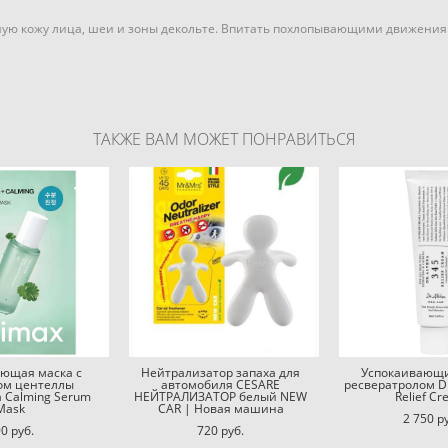
ую кожу лица, шеи и зоны декольте. Впитать похлопывающими движения
ТАКЖЕ ВАМ МОЖЕТ ПОНРАВИТЬСЯ
ающая маска с
Нейтрализатор запаха для
Успокаивающи
том центеллы
автомобиля CESARE
ресвератролом Dr
a Calming Serum
НЕЙТРАЛИЗАТОР белый NEW
Relief C
Mask
CAR | Новая машина
2 750 p
0 pуб.
720 pуб.