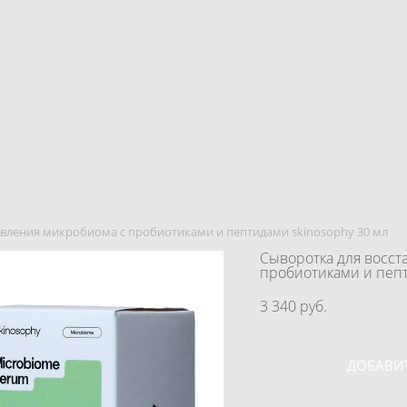
овления микробиома с пробиотиками и пептидами skinosophy 30 мл
Сыворотка для восст
пробиотиками и пепт
3 340 pуб.
ДОБАВИТ