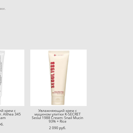
ми.
й крем с
Увлажняющий крем с
. Althea 345
муцином улитки K-SECRET
ream
Seoul 1988 Cream: Snail Mucin
93% + Rice
уб.
2 090 pуб.