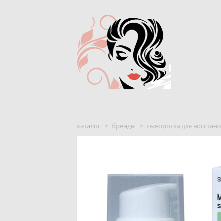
каталог
>
бренды
>
сыворотка для восстан