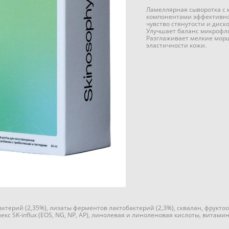
Ламеллярная сыворотка с
компонентами эффективно
чувство стянутости и диск
Улучшает баланс микрофл
Разглаживает мелкие морщ
эластичности кожи.
терий (2,35%), лизаты ферментов лактобактерий (2,3%), сквалан, фрукто
екс SK-influx (EOS, NG, NP, AP), линолевая и линоленовая кислоты, витами