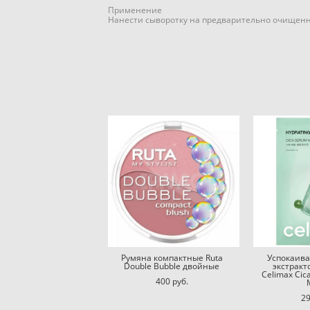
Применение
Нанести сыворотку на предварительно очищенн
Румяна компактные Ruta
Успокаив
Double Bubble двойные
экстрак
Celimax Cic
400 pуб.
29