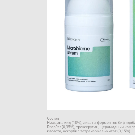
Состав
Ниацинамид (10%), лизаты ферментов бифидобак
DropPet (0,35%), троксерутин, церамидный компл
кислота, аскорбил тетраизомальмитат (0,15%).