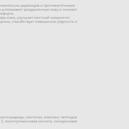
 комплексом церамидов и противоотёчными
 успокаивает раздраженную кожу и снимает
омфорта.
оры кожи, улучшает местный иммунитет.
инки, способствует повышению упругости и
олигосахариды, пантенол, комплекс пептидов
н Е, полиглутаминовая кислота, гиалуроновая