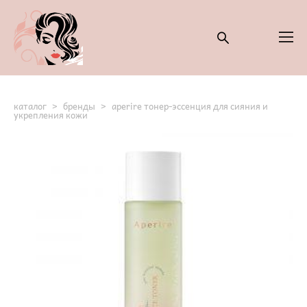
каталог
>
бренды
>
aperire тонер-эссенция для сияния и
укрепления кожи