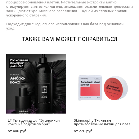
процессов обновления клеток. Растительные экстракты мягко
стимулируют синтез коллагена, замедляют окислительные процессы и
защищают от хронического воспаления — одной из главных причин
ускоренного старения.
Подходит для ежедневного использования как база под основной
уход.
ТАКЖЕ ВАМ МОЖЕТ ПОНРАВИТЬСЯ
LF Гель для душа "Эталонная
Skinosophy Тканевые
кожа & Сладкая амбра"
противоотёчные патчи для глаз
от 400 pуб.
от 220 pуб.