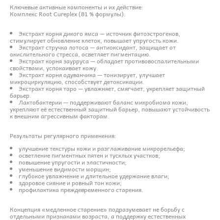
Ключевые активные компоненты и их действие:
Комплекс Root Cureplex (81 % формулы):
Экстракт корня дикого ямса — источник фитоэстрогенов,
стимулирует обновление клеток, повышает упругость кожи.
Экстракт стручка лотоса — антиоксидант, защищает от
окислительного стресса, осветляет пигментацию.
Экстракт корня заурруса — обладает противовоспалительными
свойствами, успокаивает кожу.
Экстракт корня одуванчика — тонизирует, улучшает
микроциркуляцию, способствует детоксикации.
Экстракт корня таро — увлажняет, смягчает, укрепляет защитный
барьер.
Лактобактерии — поддерживают баланс микробиома кожи,
укрепляют её естественный защитный барьер, повышают устойчивость
к внешним агрессивным факторам.
Результаты регулярного применения:
улучшение текстуры кожи и разглаживание микрорельефа;
осветление пигментных пятен и тусклых участков;
повышение упругости и эластичности;
уменьшение видимости морщин;
глубокое увлажнение и длительное удержание влаги;
здоровое сияние и ровный тон кожи;
профилактика преждевременного старения.
Концепция «медленное старение» подразумевает не борьбу с
отдельными признаками возраста, а поддержку естественных