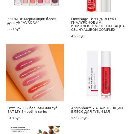
ESTRADE Мерцающий блеск
LuxVisage ТИНТ ДЛЯ ГУБ С
для губ "AVRORA"
ГИАЛУРОНОВЫМ
КОМПЛЕКСОМ LIP TINT AQUA
330 pуб.
GEL HYALURON COMPLEX
430 pуб.
Оттеночный бальзам для губ
Angiopharm УВЛАЖНЯЮЩИЙ
EAT MY Smoothie series
БЛЕСК ДЛЯ ГУБ, 4 МЛ
310 pуб.
1 550 pуб.