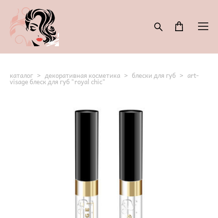
каталог
>
декоративная косметика
>
блески для губ
>
art-
visage блеск для губ "royal chic"