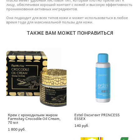
лицу, обеспечивая хороший контакт с кожей и высокую эффективность
проникновения активных ингредиентов.
Она подходит для всех типов кожи и может использоваться в любое
время года для максимальной пользы для кожи.
ТАКЖЕ ВАМ МОЖЕТ ПОНРАВИТЬСЯ
Крем с крокодильим жиром
Estel Оксигент PRINCESS
Farmstay Crocodile Oil Cream,
ESSEX
70 мл
140 pуб.
1 800 pуб.