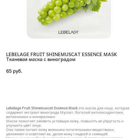
LEBELAGE FRUIT SHINEMUSCAT ESSENCE MASK
Тканевая маска с виноградом
65 pуб.
ДОБАВИТЬ В КОРЗИНУ
Lebelage Fruit Shinemuscat Essence Mask
это маска для лица, которая
содержит экстракт винограда Мускат, богатый антиоксидантами,
витаминами и минералами.
Маска помогает оживить уставшую кожу, повысить ее упругость и
улучшить цвет лица.
Она также питает кожу важными питательными веществами,
увлажняет и осветляет ее, делая кожу гладкой и сияющей.
Маска имеет удобный листовой тип, который плотно прилегает к