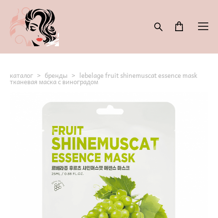
каталог
>
бренды
>
lebelage fruit shinemuscat essence mask
тканевая маска с виноградом