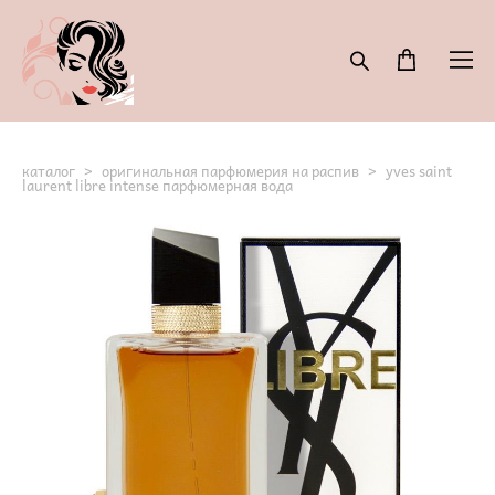
каталог
>
оригинальная парфюмерия на распив
>
yves saint
laurent libre intense парфюмерная вода