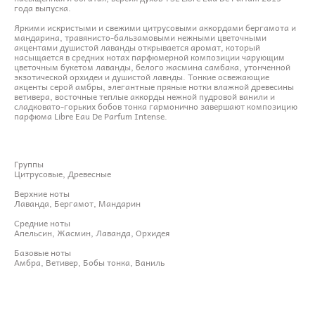
года выпуска.
Яркими искристыми и свежими цитрусовыми аккордами бергамота и
мандарина, травянисто-бальзамовыми нежными цветочными
акцентами душистой лаванды открывается аромат, который
насыщается в средних нотах парфюмерной композиции чарующим
цветочным букетом лаванды, белого жасмина самбака, утонченной
экзотической орхидеи и душистой лавнды. Тонкие освежающие
акценты серой амбры, элегантные пряные нотки влажной древесины
ветивера, восточные теплые аккорды нежной пудровой ванили и
сладковато-горьких бобов тонка гармонично завершают композицию
парфюма Libre Eau De Parfum Intense.
Группы
Цитрусовые, Древесные
Верхние ноты
Лаванда, Бергамот, Мандарин
Средние ноты
Апельсин, Жасмин, Лаванда, Орхидея
Базовые ноты
Амбра, Ветивер, Бобы тонка, Ваниль