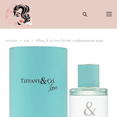
каталог
>
все
>
tiffany & co love for her парфюмерная вода