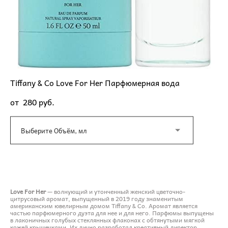
Tiffany & Co Love For Her Парфюмерная вода
от 280 pуб.
Выберите Объём, мл
ДОБАВИТЬ В КОРЗИНУ
Love For Her
— волнующий и утонченный женский цветочно-
цитрусовый аромат, выпущенный в 2019 году знаменитым
американским ювелирным домом Tiffany & Co. Аромат является
частью парфюмерного дуэта для нее и для него. Парфюмы выпущены
в лаконичных голубых стеклянных флаконах с обтянутыми мягкой
кожей крышечками. Их лично разработал креативный директор