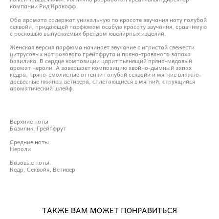
компании Рид Кракофф.
Оба аромата содержат уникальную по красоте звучания ноту голубой
секвойи, придающей парфюмам особую красоту звучания, сравнимую
с роскошью выпускаемых брендом ювелирных изделий.
Женская версия парфюма начинает звучание с игристой свежести
цитрусовых нот розового грейпфрута и пряно-травяного запаха
базилика. В сердце композиции царит пьянящий пряно-медовый
аромат нероли. А завершает композицию хвойно-дымный запах
кедра, пряно-смолистые оттенки голубой секвойи и мягкие влажно-
древесные нюансы ветивера, сплетающиеся в мягкий, струящийся
ароматический шлейф.
Верхние ноты
Базилик, Грейпфрут
Средние ноты
Нероли
Базовые ноты
Кедр, Секвойя, Ветивер
ТАКЖЕ ВАМ МОЖЕТ ПОНРАВИТЬСЯ