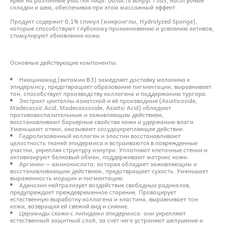
складки и шею, обеспечивая при этом массажный эффект.
Продукт содержит 0,1% спикул (микроиглы, Hydrolyzed Sponge),
которые способствуют глубокому проникновению и усвоению активов,
стимулируют обновление кожи.
Основные действующие компоненты:
Ниацинамид (витамин B3) замедляет доставку меланина к
эпидермису, предотвращает образование пигментации, выравнивает
тон, способствует производству коллагена и поддержанию тургора.
Экстракт центеллы азиатской и её производные (Asiaticoside,
Madecassic Acid, Madecassoside, Asiatic Acid) обладают
противовоспалительным и заживляющим действием,
восстанавливают барьерные свойства кожи и удержанию влаги.
Уменьшают отеки, оказывают сосудоукрепляющее действие.
Гидролизованный коллаген и эластин восстанавливают
целостность тканей эпидермиса и встраиваются в поврежденные
участки, укрепляя структуру изнутри. Уплотняют клеточные стенки и
активизируют белковый обмен, поддерживают матрикс кожи.
Аргинин — аминокислота, которая обладает заживляющим и
восстанавливающим действием, предотвращает сухость. Уменьшает
выраженность морщин и пигментацию.
Аденозин нейтрализует воздействие свободных радикалов,
предупреждает преждевременное старение. Провоцирует
естественную выработку коллагена и эластина, выравнивает тон
кожи, возвращая ей свежий вид и сияние.
Церамиды схожи с липидами эпидермиса: они укрепляют
естественный защитный слой, за счёт чего устраняют шелушение и