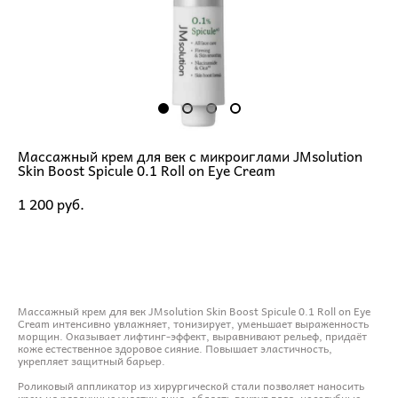
Массажный крем для век с микроиглами JMsolution
Skin Boost Spicule 0.1 Roll on Eye Cream
1 200 pуб.
ДОБАВИТЬ В КОРЗИНУ
Массажный крем для век JMsolution Skin Boost Spicule 0.1 Roll on Eye
Cream интенсивно увлажняет, тонизирует, уменьшает выраженность
морщин. Оказывает лифтинг-эффект, выравнивают рельеф, придаёт
коже естественное здоровое сияние. Повышает эластичность,
укрепляет защитный барьер.
Роликовый аппликатор из хирургической стали позволяет наносить
крем на различные участки лица: область вокруг глаз, носогубные