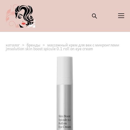
каталог
>
бренды
>
массажный крем для век с микроиглами
jmsolution skin boost spicule 0.1 roll on eye cream