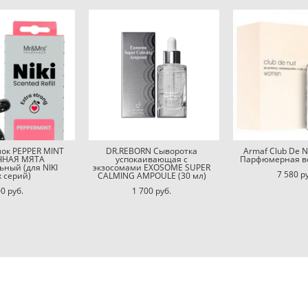
ок PEPPER MINT
DR.REBORN Сыворотка
Armaf Club De 
ЧНАЯ МЯТА
успокаивающая с
Парфюмерная во
ьный (для NIKI
экзосомами EXOSOME SUPER
7 580 p
х серий)
CALMING AMPOULE (30 мл)
0 pуб.
1 700 pуб.