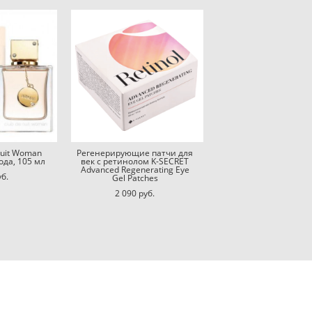
Nuit Woman
Регенерирующие патчи для
да, 105 мл
век с ретинолом K-SECRET
Advanced Regenerating Eye
уб.
Gel Patches
2 090 pуб.