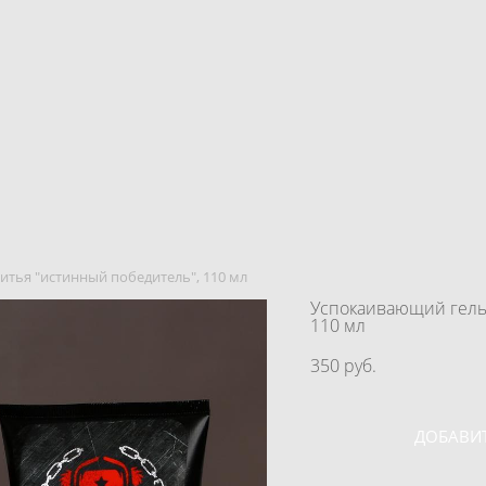
итья "истинный победитель", 110 мл
Успокаивающий гель 
110 мл
350 pуб.
ДОБАВИТ