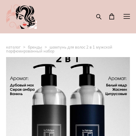
каталог
>
бренды
>
шампунь для волос 2 в 1 мужской
парфюмированный набор