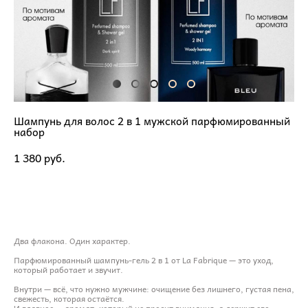
Шампунь для волос 2 в 1 мужской парфюмированный
набор
1 380 pуб.
ДОБАВИТЬ В КОРЗИНУ
Два флакона. Один характер.
Парфюмированный шампунь-гель 2 в 1 от La Fabrique — это уход,
который работает и звучит.
Внутри — всё, что нужно мужчине: очищение без лишнего, густая пена,
свежесть, которая остаётся.
И главное — аромат, который не просит внимания, а держит его.