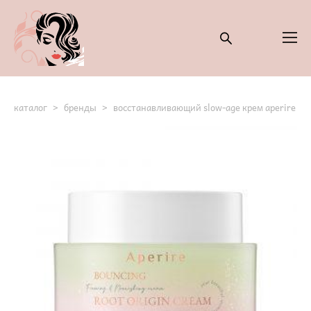
каталог
>
бренды
>
восстанавливающий slow-age крем aperire