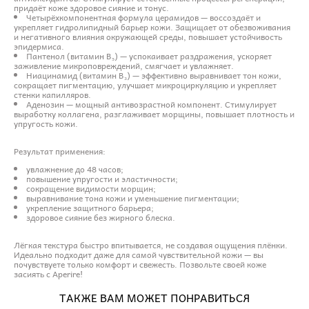
придаёт коже здоровое сияние и тонус.
Четырёхкомпонентная формула церамидов — воссоздаёт и
укрепляет гидролипидный барьер кожи. Защищает от обезвоживания
и негативного влияния окружающей среды, повышает устойчивость
эпидермиса.
Пантенол (витамин B₅) — успокаивает раздражения, ускоряет
заживление микроповреждений, смягчает и увлажняет.
Ниацинамид (витамин B₃) — эффективно выравнивает тон кожи,
сокращает пигментацию, улучшает микроциркуляцию и укрепляет
стенки капилляров.
Аденозин — мощный антивозрастной компонент. Стимулирует
выработку коллагена, разглаживает морщины, повышает плотность и
упругость кожи.
Результат применения:
увлажнение до 48 часов;
повышение упругости и эластичности;
сокращение видимости морщин;
выравнивание тона кожи и уменьшение пигментации;
укрепление защитного барьера;
здоровое сияние без жирного блеска.
Лёгкая текстура быстро впитывается, не создавая ощущения плёнки.
Идеально подходит даже для самой чувствительной кожи — вы
почувствуете только комфорт и свежесть. Позвольте своей коже
засиять с Aperire!
ТАКЖЕ ВАМ МОЖЕТ ПОНРАВИТЬСЯ