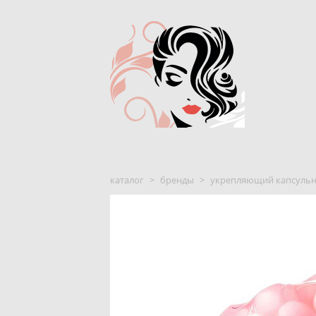
каталог
>
бренды
>
укрепляющий капсульный