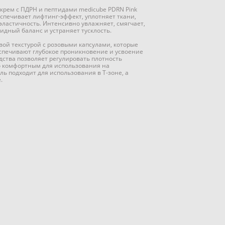
рем с ПДРН и пептидами medicube PDRN Pink
еспечивает лифтинг-эффект, уплотняет ткани,
эластичность. Интенсивно увлажняет, смягчает,
идный баланс и устраняет тусклость.
вой текстурой с розовыми капсулами, которые
спечивают глубокое проникновение и усвоение
дства позволяет регулировать плотность
о комфортным для использования на
ь подходит для использования в Т-зоне, а
.