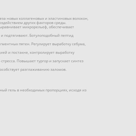
еза новых коллагеновых и эластиновых волокон,
здействием других факторов среды.
 выравнивает микрорельеф, обеспечивает
 и подтягивают. Ботулоподобный пептид
гментных пятен. Регулирует выработку себума,
ией и постакне, контролирует выработку
 стресса. Повышает тургор и запускает синтез
пособствует разглаживанию заломов.
ный гель в необходимых пропорциях, исходя из