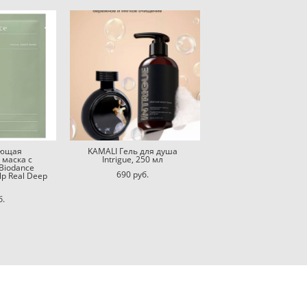
ающая
KAMALI Гель для душа
 маска с
Intrigue, 250 мл
Biodance
690 pуб.
lp Real Deep
б.