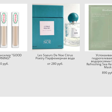
Консилер "GOOD
Les Soeurs De Noe Citrus
Успокаив
NING!"
Poetry Парфюмерная вода
гидрогелевая
водорослями 
0 pуб.
от 280 pуб.
Refreshing Sea Ke
Mask
890 pу