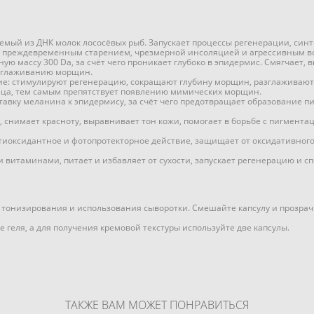
мый из ДНК молок лососёвых рыб. Запускает процессы регенерации, синт
 преждевременным старением, чрезмерной инсоляцией и агрессивным во
ю массу 300 Da, за счёт чего проникает глубоко в эпидермис. Смягчает,
азглаживанию морщин.
ие: стимулируют регенерацию, сокращают глубину морщин, разглаживают
ца, тем самым препятствует появлению мимических морщин.
авку меланина к эпидермису, за счёт чего предотвращает образование пи
снимает красноту, выравнивает тон кожи, помогает в борьбе с пигментац
антиоксидантное и фотопротекторное действие, защищает от оксидативного
и витаминами, питает и избавляет от сухости, запускает регенерацию и с
тонизирования и использования сыворотки. Смешайте капсулу и прозрач
 геля, а для получения кремовой текстуры используйте две капсулы.
ТАКЖЕ ВАМ МОЖЕТ ПОНРАВИТЬСЯ