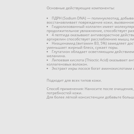
Основные действующие компоненты:
ПДРН (Sodium DNA) — полинуклеотид, добывае
восстанавливает повреждение кожи, вызванное
Гидролизованный коллаген имеет молекулярну
продолжительное увлажнение, способствует р
4 пептида оказывают антивозрастное действ
аргирелин способствует расслаблению мышц ли
Ниацинамид (витамин B3, 5%) замедляет дост
уменьшает жирный блеск, сужает поры.
Глутатион обладает осветляющим действием, 
меланина.
Липоевая кислота (Thioctic Acid) оказывает 
коллагеновых волокон.
Экстракт икры лосося богат аминокислотами 
Подходит для всех типов кожи.
Способ применения: Наносите после очищения, 
потребностей кожи.
Для более лёгкой консистенции добавьте больше