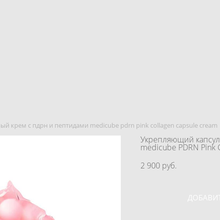
 крем с пдрн и пептидами medicube pdrn pink collagen capsule cream
Укрепляющий капсул
medicube PDRN Pink C
2 900 pуб.
ДОБАВИТ