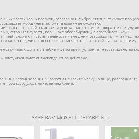
венных эластиновых волокон, коллагена и фибронектина. Ускоряет процес
й, сокращает морщины и заломы, вызванные сухостью.
 микроповреждений, смягчает и успокаивает, снимает покраснение, улуч
ами, устраняет сухость, повышает абсорбирующую способность кожи.
lus Ferment) снижают чувствительность к внешним раздражителям, замедля
равнивает тон, деликатно осветляет пигментные и застойные пятна, стиму
ранозаживляющим и лечебным действием, устраняет несовершенства кожи
лажняют, оказывают антиоксидантное действие.
ания и использования сыворотки нанесите маску на лицо, распределите. 
те процедуру ухода нанесением крема.
ТАКЖЕ ВАМ МОЖЕТ ПОНРАВИТЬСЯ