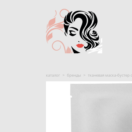
каталог
>
бренды
>
тканевая маска-бустер с