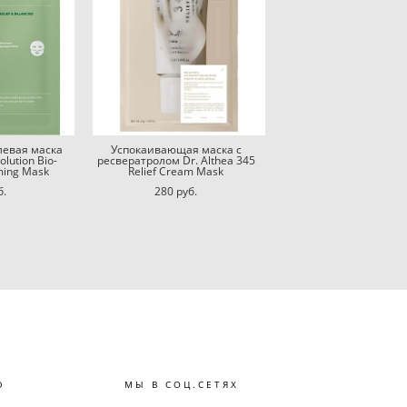
левая маска
Успокаивающая маска с
lution Bio-
ресвератролом Dr. Althea 345
ming Mask
Relief Cream Mask
б.
280 pуб.
Ю
МЫ В СОЦ.СЕТЯХ