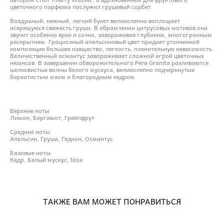
цветочного парфюма послужил грушевый сорбет.
Воздушный, нежный, легкий букет великолепно воплощает
искрящуюся свежесть груши. В обрамлении цитрусовых мотивов она
звучит особенно ярко и сочно, завораживая глубоким, многогранным
раскрытием. Грациозный апельсиновый цвет придает утонченной
композиции большее изящество, легкость, пленительную невесомость.
Величественный османтус завораживает сложной игрой цветочных
нюансов. В завершении обворожительного Pera Granita разливаются
шелковистые волны белого мускуса, великолепно подчеркнутые
бархатистым мхом и благородным кедром.
Верхние ноты
Лимон, Бергамот, Грейпфрут
Средние ноты
Апельсин, Груша, Гедион, Османтус
Базовые ноты
Кедр, Белый мускус, Мох
ТАКЖЕ ВАМ МОЖЕТ ПОНРАВИТЬСЯ