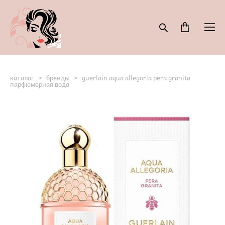
каталог
>
бренды
>
guerlain aqua allegoria pera granita
парфюмерная вода