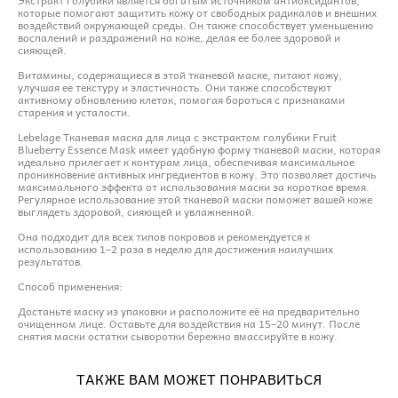
которые помогают защитить кожу от свободных радикалов и внешних
воздействий окружающей среды. Он также способствует уменьшению
воспалений и раздражений на коже, делая ее более здоровой и
сияющей.
Витамины, содержащиеся в этой тканевой маске, питают кожу,
улучшая ее текстуру и эластичность. Они также способствуют
активному обновлению клеток, помогая бороться с признаками
старения и усталости.
Lebelage Тканевая маска для лица с экстрактом голубики Fruit
Blueberry Essence Mask имеет удобную форму тканевой маски, которая
идеально прилегает к контурам лица, обеспечивая максимальное
проникновение активных ингредиентов в кожу. Это позволяет достичь
максимального эффекта от использования маски за короткое время.
Регулярное использование этой тканевой маски поможет вашей коже
выглядеть здоровой, сияющей и увлажненной.
Она подходит для всех типов покровов и рекомендуется к
использованию 1–2 раза в неделю для достижения наилучших
результатов.
Способ применения:
Достаньте маску из упаковки и расположите её на предварительно
очищенном лице. Оставьте для воздействия на 15–20 минут. После
снятия маски остатки сыворотки бережно вмассируйте в кожу.
ТАКЖЕ ВАМ МОЖЕТ ПОНРАВИТЬСЯ