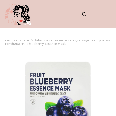
каталог
>
все
>
lebelage тканевая маска для лица с экстрактом
голубики fruit blueberry essence mask