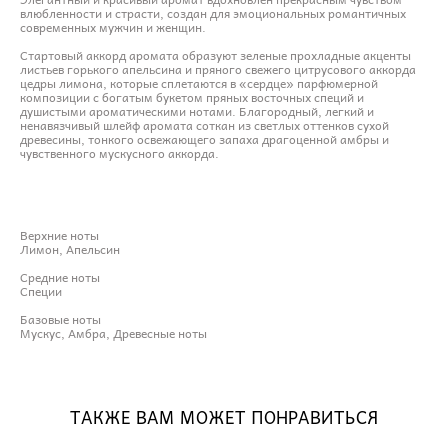
влюбленности и страсти, создан для эмоциональных романтичных
современных мужчин и женщин.
Стартовый аккорд аромата образуют зеленые прохладные акценты
листьев горького апельсина и пряного свежего цитрусового аккорда
цедры лимона, которые сплетаются в «сердце» парфюмерной
композиции с богатым букетом пряных восточных специй и
душистыми ароматическими нотами. Благородный, легкий и
ненавязчивый шлейф аромата соткан из светлых оттенков сухой
древесины, тонкого освежающего запаха драгоценной амбры и
чувственного мускусного аккорда.
Верхние ноты
Лимон, Апельсин
Средние ноты
Специи
Базовые ноты
Мускус, Амбра, Древесные ноты
ТАКЖЕ ВАМ МОЖЕТ ПОНРАВИТЬСЯ