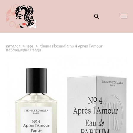
каталог
>
все
>
thomas kosmala no 4 apres l'amour
парфюмерная вода