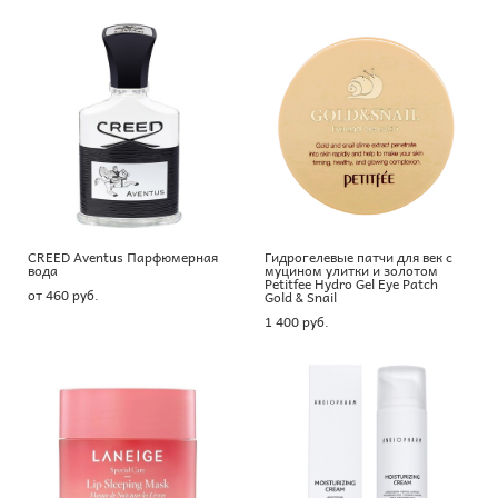
CREED Aventus Парфюмерная
Гидрогелевые патчи для век с
вода
муцином улитки и золотом
Petitfee Hydro Gel Eye Patch
от 460 pуб.
Gold & Snail
1 400 pуб.