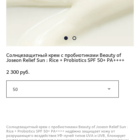
Солнцезащитный крем с пробиотиками Beauty of
Joseon Relief Sun : Rice + Probiotics SPF 50+ PA++++
2 300 pуб.
50
ДОБАВИТЬ В КОРЗИНУ
Солнцезащитный крем с пробиотиками Beauty of Joseon Relief Sun :
Rice + Probiotics SPF 50+ PA++++ надёжно защищает кожу от
разрушающего воздействия УФ-лучей типов UVA и UVB, блокирует
синтез меланина и сводит к минимуму риск появления пигментации.