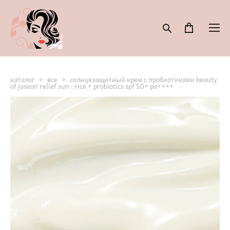
каталог
>
все
>
солнцезащитный крем с пробиотиками beauty
of joseon relief sun : rice + probiotics spf 50+ pa++++