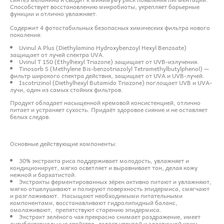
Способствует восстановлению микробиоты, укрепляет барьерные
функции и отлично увлажняет.
Содержит 4 фотостабильных безопасных химических фильтра нового
поколения:
Uvinul A Plus (Diethylamino Hydroxybenzoyl Hexyl Benzoate)
защищает от лучей спектра UVA.
Uvinul T 150 (Ethylhexyl Triazone) защищает от UVB-излучения.
Tinosorb S (Methylene Bis-benzotriazolyl Tetramethylbutylphenol) —
фильтр широкого спектра действия, защищает от UVA и UVB-лучей.
Iscotrizinol (Diethylhexyl Butamido Triazone) поглощает UVB и UVA-
лучи, один из самых стойких фильтров.
Продукт обладает насыщенной кремовой консистенцией, отлично
питает и устраняет сухость. Придаёт здоровое сияние и не оставляет
белых следов.
Основные действующие компоненты:
30% экстракта риса поддерживает молодость, увлажняет и
кондиционирует, мягко осветляет и выравнивает тон, делая кожу
нежной и бархатистой.
Экстракты ферментированных зёрен активно питают и увлажняют,
мягко отшелушивают и полируют поверхность эпидермиса, смягчают
и разглаживают. Насыщают необходимыми питательными
компонентами, восстанавливают гидролипидный баланс,
омолаживают, препятствуют старению эпидермиса.
Экстракт зелёного чая прекрасно снимает раздражение, имеет
антибактериальные свойства, делает упругой и эластичной кожу,