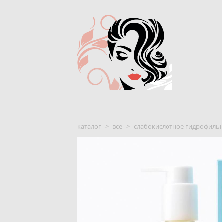
каталог
>
все
>
слабокислотное гидрофильное 