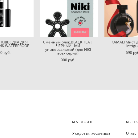
 ПОДВОДКА ДЛЯ
Сменный блок BLACK TEA |
KAMALI Мист д
INK WATERPROOF
ЧЕРНЫЙ ЧАЙ
Intrigu
универсальный (для NIKI
0 pуб.
690 pу
всех серий)
900 pуб.
МАГАЗИН
МЕН
Уходовая косметика
О нас