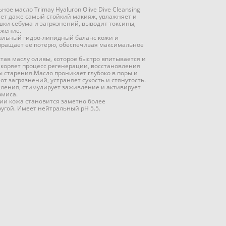
ое масло Trimay Hyaluron Olive Dive Cleansing
ает даже самый стойкий макияж, увлажняет и
шки себума и загрязнений, выводит токсины,
ажение.
альный гидро-липидный баланс кожи и
твращает ее потерю, обеспечивая максимальное
тав маслу оливы, которое быстро впитывается и
скоряет процесс регенерации, восстановления
ы старения.Масло проникает глубоко в поры и
т загрязнений, устраняет сухость и стянутость.
ления, стимулирует заживление и активирует
рмиса.
и кожа становится заметно более
угой. Имеет нейтральный pH 5.5.