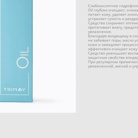
Слабокислотное гидрофильн
Oil глубоко очищает, сним
питает кожу, удаляет изли
устраняет сухость и раздр
Средство сохраняет оптим
притягивает влагу, предо
увлажнение.
Благодаря входящему в сос
не забивает поры, масло у
кожи и замедляет процесс
эффективно очищает кожу о
Средство уменьшает воспа
защитные свойства эпиде
При регулярном применени
увлажненной, мягкой и упр